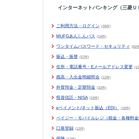
インターネットバンキング（三菱Ｕ
ご利用方法・ログイン
(39件)
MUFGあんしんパス
(14件)
ワンタイムパスワード・セキュリティ
(82
振込・振替
(57件)
住所・電話番号・Eメールアドレス変更
(1
残高・入出金明細照会
(12件)
外貨預金・定期預金
(32件)
投資信託・NISA
(24件)
eペイメント/ネット振込（EDI）
(16件)
ペイジー・モバイルレジ（税金・各種料金
口座登録
(12件)
保険
(12件)