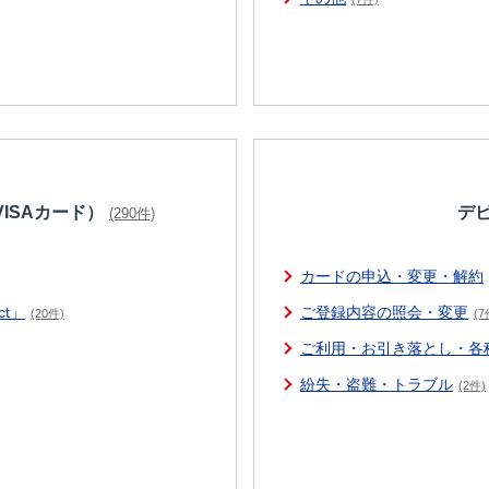
ISAカード）
デ
(290件)
カードの申込・変更・解約
ct」
ご登録内容の照会・変更
(20件)
(7
ご利用・お引き落とし・各
紛失・盗難・トラブル
(2件)