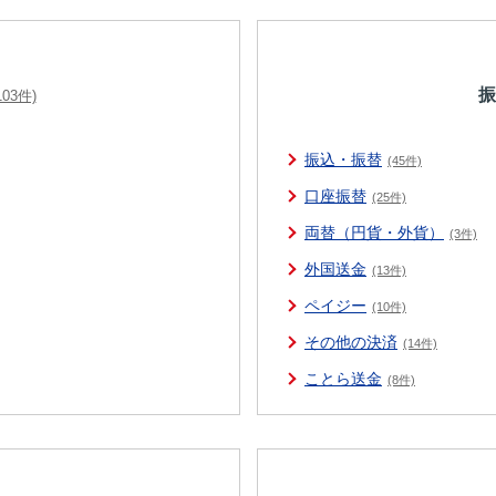
振
103件)
振込・振替
(45件)
口座振替
(25件)
両替（円貨・外貨）
(3件)
外国送金
(13件)
ペイジー
(10件)
その他の決済
(14件)
ことら送金
(8件)