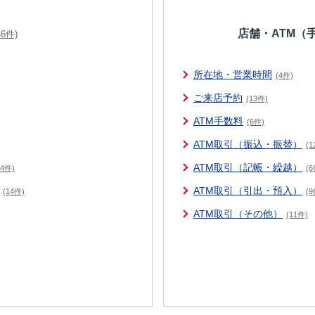
店舗・ATM（
46件)
所在地・営業時間
(4件)
ご来店予約
(13件)
ATM手数料
(6件)
ATM取引（振込・振替）
(1
ATM取引（記帳・繰越）
24件)
(6
ATM取引（引出・預入）
(14件)
(9
ATM取引（その他）
(11件)