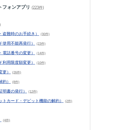
トフォンアプリ
(223件)
)
・盗難時のお手続き）
(30件)
ド使用不能再発行）
(23件)
・電話番号の変更）
(14件)
ド利用限度額変更）
(10件)
変更）
(26件)
解約）
(8件)
証明書の発行）
(12件)
ットカード・デビット機能の解約）
(2件)
）
(4件)