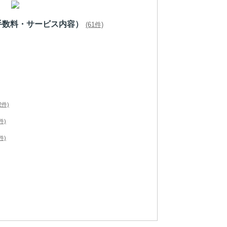
手数料・サービス内容）
(61件)
2件)
件)
件)