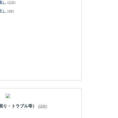
換）
(17件)
中）
(4件)
困り・トラブル等）
(15件)