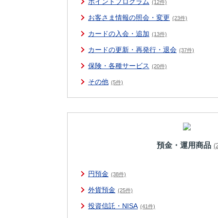
ポイントプログラム
(12件)
お客さま情報の照会・変更
(23件)
カードの入会・追加
(13件)
カードの更新・再発行・退会
(37件)
保険・各種サービス
(20件)
その他
(5件)
預金・運用商品
(
円預金
(38件)
外貨預金
(25件)
投資信託・NISA
(41件)