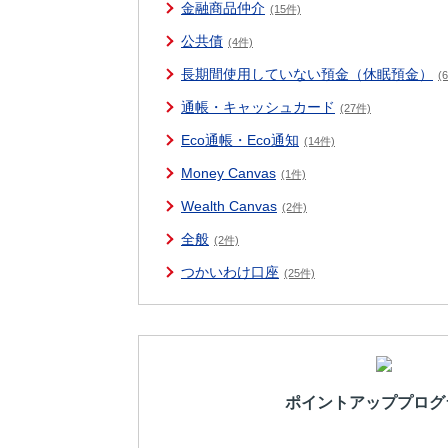
金融商品仲介
(15件)
公共債
(4件)
長期間使用していない預金（休眠預金）
(
通帳・キャッシュカード
(27件)
Eco通帳・Eco通知
(14件)
Money Canvas
(1件)
Wealth Canvas
(2件)
全般
(2件)
つかいわけ口座
(25件)
ポイントアッププログ