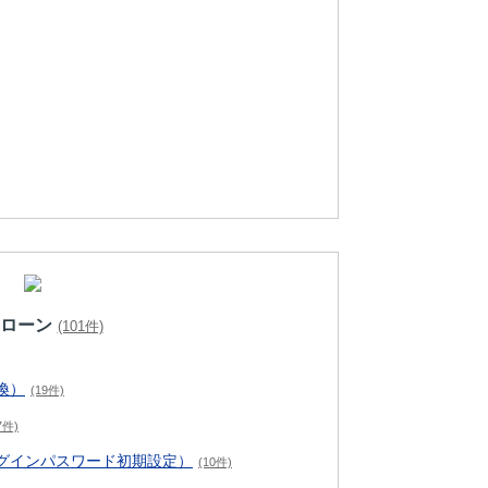
ローン
(101件)
換）
(19件)
7件)
グインパスワード初期設定）
(10件)