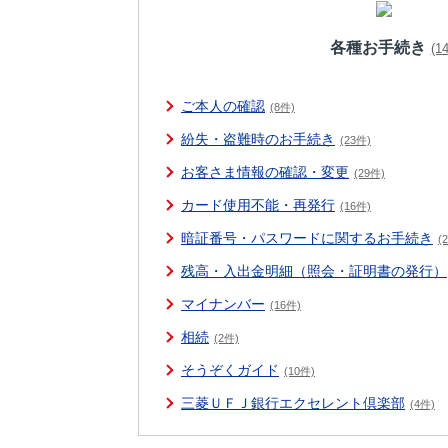
各種お手続き
(1
ご本人の確認
(8件)
紛失・盗難時のお手続き
(23件)
お客さま情報の確認・変更
(29件)
カード使用不能・再発行
(16件)
暗証番号・パスワードに関するお手続き
(
残高・入出金明細（照会・証明書の発行）
マイナンバー
(16件)
相続
(2件)
そうぞくガイド
(10件)
三菱ＵＦＪ銀行エクセレント倶楽部
(4件)