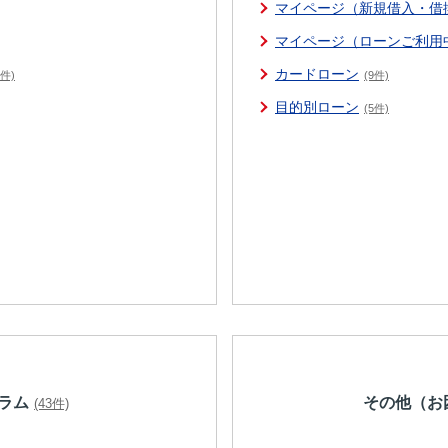
マイページ（新規借入・借
マイページ（ローンご利用
カードローン
6件)
(9件)
目的別ローン
(5件)
ラム
その他（お
(43件)