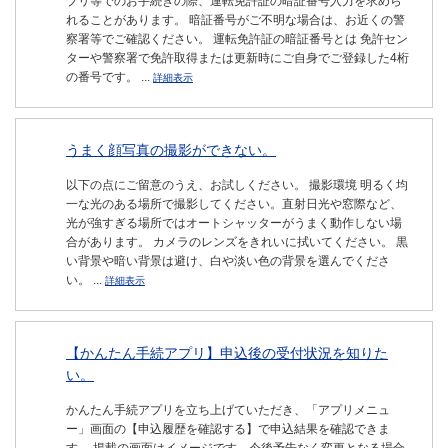
プリ等でのお手続きの際、運転免許証の暗証番号入力を求めら
れることがあります。 暗証番号がご不明な場合は、お近くの警
察署等でご確認ください。 運転免許証の暗証番号とは 免許セン
ターや警察署で免許取得または更新時にご自身でご登録した4桁
の番号です。 ...
詳細表示
うまく顔写真の撮影ができない。
以下の点にご留意のうえ、お試しください。 撮影環境 明るく均
一な光のある場所で撮影してください。直射日光や窓際など、
光が強すぎる場所ではオートシャッターがうまく動作しない場
合があります。 カメラのレンズをきれいに拭いてください。 黒
い背景や暗い背景は避け、白や淡い色の背景を選んでくださ
い。 ...
詳細表示
【かんたん手続アプリ】申込後の受付状況を知りた
い。
かんたん手続アプリを立ち上げていただき、「アプリメニュ
ー」画面の【申込履歴を確認する】で申込結果を確認できま