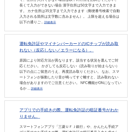
長くて入力ができない場合 漢字住所は50文字まで入力できま
す。 カナ住所は35文字まで入力できます（郵便番号検索で自動
入力される箇所は文字数に含みません）。 上限を超える場合は
以下の通りご...
詳細表示
運転免許証やマイナンバーカードのICチップが読み取
れない（反応しない／エラーになる）。
原因により対応方法が異なります。該当する状況を選んでご対
応ください。 かざしても反応しない（読み取りが始まらない）
以下の点にご留意のうえ、再度読み取りください。 なお、スマ
ートフォンが振動したり音が鳴ってすぐ離すと、読み取れない
場合がありますのでご注意ください。 NFC機能がONになってい
るか ...
詳細表示
アプリでの手続きの際、運転免許証の暗証番号がわか
りません。
スマートフォンアプリ「三菱ＵＦＪ銀行」や、かんたん手続ア