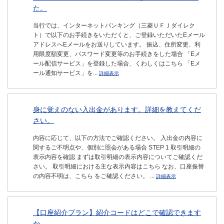
た。
当行では、インターネットバンキング（三菱ＵＦＪダイレク
ト）で以下のお手続きをいただくと、ご登録いただいたEメール
アドレスへEメールをお送りしています。 振込、住所変更、利
用限度額変更、パスワード変更等のお手続きをした場合 「Eメ
ール配信サービス」を登録した場合、くわしくはこちら 「Eメ
ール通知サービス」を...
詳細表示
身に覚えのない入出金があります。詳細を教えてくだ
さい。
内容に応じて、以下の方法でご確認ください。 入出金の内容に
関するご不明点や、個別に照会がある場合 STEP 1 取引明細の
表示内容を確認 まずは取引明細の表示内容についてご確認くだ
さい。 取引明細における主な表示内容はこちら なお、口座振替
の内容不明は、こちら をご確認ください。 ...
詳細表示
【口座紹介プラン】紹介コードはどこで確認できます
か。