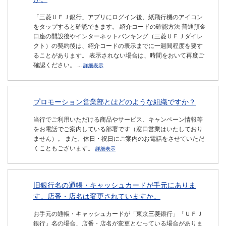
「三菱ＵＦＪ銀行」アプリにログイン後、紙飛行機のアイコン
をタップすると確認できます。 紹介コードの確認方法 普通預金
口座の開設後やインターネットバンキング（三菱ＵＦＪダイレ
クト）の契約後は、紹介コードの表示までに一週間程度を要す
ることがあります。 表示されない場合は、時間をおいて再度ご
確認ください。 ...
詳細表示
プロモーション営業部とはどのような組織ですか？
当行でご利用いただける商品やサービス、キャンペーン情報等
をお電話でご案内している部署です（窓口営業はいたしており
ません）。 また、休日・祝日にご案内のお電話をさせていただ
くこともございます。
詳細表示
旧銀行名の通帳・キャッシュカードが手元にありま
す。店番・店名は変更されていますか。
お手元の通帳・キャッシュカードが「東京三菱銀行」「ＵＦＪ
銀行」名の場合、店番・店名が変更となっている場合がありま