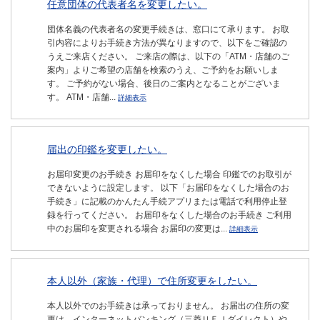
任意団体の代表者名を変更したい。
団体名義の代表者名の変更手続きは、窓口にて承ります。 お取
引内容によりお手続き方法が異なりますので、以下をご確認の
うえご来店ください。 ご来店の際は、以下の「ATM・店舗のご
案内」よりご希望の店舗を検索のうえ、ご予約をお願いしま
す。 ご予約がない場合、後日のご案内となることがございま
す。 ATM・店舗...
詳細表示
届出の印鑑を変更したい。
お届印変更のお手続き お届印をなくした場合 印鑑でのお取引が
できないように設定します。 以下「お届印をなくした場合のお
手続き」に記載のかんたん手続アプリまたは電話で利用停止登
録を行ってください。 お届印をなくした場合のお手続き ご利用
中のお届印を変更される場合 お届印の変更は...
詳細表示
本人以外（家族・代理）で住所変更をしたい。
本人以外でのお手続きは承っておりません。 お届出の住所の変
更は、インターネットバンキング（三菱ＵＦＪダイレクト）や