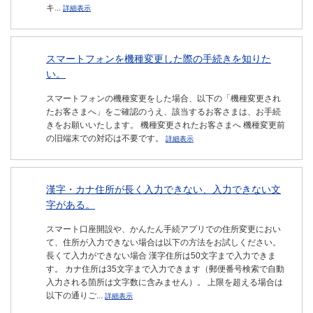
キ...
詳細表示
スマートフォンを機種変更した際の手続きを知りた
い。
スマートフォンの機種変更をした場合、以下の「機種変更され
たお客さまへ」をご確認のうえ、該当するお客さまは、お手続
きをお願いいたします。 機種変更されたお客さまへ 機種変更前
の旧端末での対応は不要です。
詳細表示
漢字・カナ住所が長く入力できない、入力できない文
字がある。
スマート口座開設や、かんたん手続アプリでの住所変更におい
て、住所が入力できない場合は以下の方法をお試しください。
長くて入力ができない場合 漢字住所は50文字まで入力できま
す。 カナ住所は35文字まで入力できます（郵便番号検索で自動
入力される箇所は文字数に含みません）。 上限を超える場合は
以下の通りご...
詳細表示