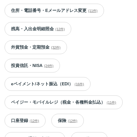
住所・電話番号・Eメールアドレス変更
(11件)
残高・入出金明細照会
(12件)
外貨預金・定期預金
(32件)
投資信託・NISA
(24件)
eペイメント/ネット振込（EDI）
(16件)
ペイジー・モバイルレジ（税金・各種料金払込）
(11件)
口座登録
保険
(12件)
(12件)