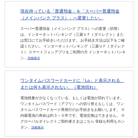
現在持っている「普通預金」を「スーパー普通預金
（メインバンク プラス）」へ変更したい。
スーパー普通預金（メインバンク プラス）への変更（切替）
は、インターネットバンキング（三菱ＵＦＪダイレクト）また
は窓口にてお手続きいただけます。 お手続き方法は以下をご確
認ください。 インターネットバンキング（三菱ＵＦＪダイレク
ト） スマートフォンアプリをご利用の方 インターネットバンキ
ン...
詳細表示
ワンタイムパスワードカードに「Lo」と表示される、
または何も表示されない。（電池切れ）
電池残量が少なくなっている、もしくは電池が切れています。
ワンタイムパスワード（アプリ）への切り替えもしくは、ワン
タイムパスワードカード再発行のお手続きをお願いします。 ※
内蔵電池の寿命は約３～５年です。電池交換はできません。 ※
グローバルダイレクトご契約者さまはこちら 登録も利用もカン
タン...
詳細表示