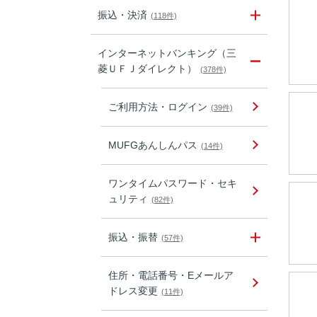
振込・決済
(118件)
インターネットバンキング（三
菱ＵＦＪダイレクト）
(378件)
ご利用方法・ログイン
(39件)
MUFGあんしんパス
(14件)
ワンタイムパスワード・セキ
ュリティ
(82件)
振込・振替
(57件)
住所・電話番号・Eメールア
ドレス変更
(11件)