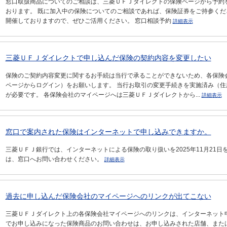
窓口取扱商品についてのご相談は、三菱ＵＦＪダイレクトの保険ページから予約
おります。 既に加入中の保険についてのご相談であれば、保険証券をご持参くだ
開催しておりますので、ぜひご活用ください。 窓口相談予約
詳細表示
三菱ＵＦＪダイレクトで申し込んだ保険の契約内容を変更したい
保険のご契約内容変更に関するお手続は当行で承ることができないため、各保険
ページからログイン）をお願いします。 当行お取引の変更手続きを実施済み（
が必要です。 各保険会社のマイページへは三菱ＵＦＪダイレクトから...
詳細表示
窓口で案内された保険はインターネットで申し込みできますか。
三菱ＵＦＪ銀行では、インターネットによる保険の取り扱いを2025年11月21
は、窓口へお問い合わせください。
詳細表示
過去に申し込んだ保険会社のマイページへのリンクが出てこない
三菱ＵＦＪダイレクト上の各保険会社マイページへのリンクは、インターネット
でお申し込みになった保険商品のお問い合わせは、お申し込みされた店舗、また