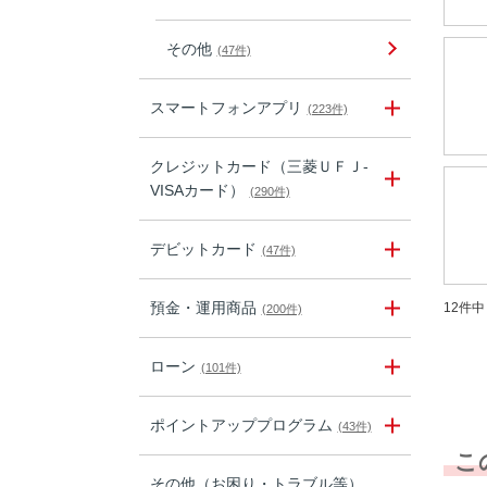
その他
(47件)
スマートフォンアプリ
(223件)
クレジットカード（三菱ＵＦＪ-
VISAカード）
(290件)
デビットカード
(47件)
預金・運用商品
12件中 
(200件)
ローン
(101件)
ポイントアッププログラム
(43件)
こ
その他（お困り・トラブル等）