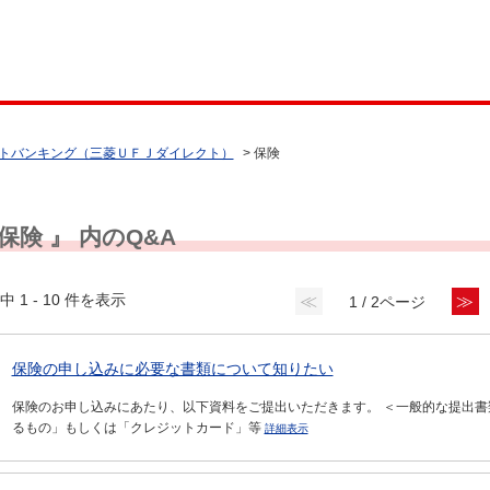
トバンキング（三菱ＵＦＪダイレクト）
>
保険
 保険 』 内のQ&A
中 1 - 10 件を表示
≪
≫
1 / 2ページ
保険の申し込みに必要な書類について知りたい
保険のお申し込みにあたり、以下資料をご提出いただきます。 ＜一般的な提出書
るもの」もしくは「クレジットカード」等
詳細表示