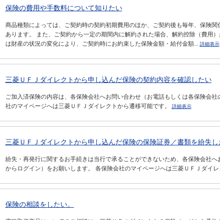
保険の費用や手数料について知りたい
商品種類によっては、ご契約時の契約初期費用のほか、ご契約後も毎年、保険関
あります。 また、ご契約から一定の期間内に解約された場合、解約控除（費用）
は財産の状況の変化により、ご契約時にお約束した保険金額・給付金額...
詳細表示
三菱ＵＦＪダイレクトから申し込んだ保険の契約内容を確認したい
ご加入済保険の内容は、各保険会社へお問い合わせ（お電話もしくは各保険会社
社のマイページへは三菱ＵＦＪダイレクトから遷移可能です。
詳細表示
三菱ＵＦＪダイレクトから申し込んだ保険の保険証券／書類を紛失し
紛失・再発行に関するお手続きは当行で承ることができないため、各保険会社へ
からログイン）をお願いします。 各保険会社のマイページへは三菱ＵＦＪダイ
保険の相談をしたい。