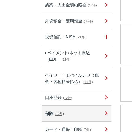
残高・入出金明細照会
(12件)
外貨預金・定期預金
(32件)
投資信託・NISA
(24件)
eペイメント/ネット振込
（EDI）
(16件)
ペイジー・モバイルレジ（税
金・各種料金払込）
(11件)
口座登録
(12件)
保険
(12件)
カード・通帳・印鑑
(9件)