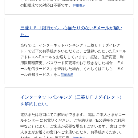
の旧端末での対応は不要です。
詳細表示
三菱ＵＦＪ銀行から、心当たりのないEメールが届い
た。
当行では、インターネットバンキング（三菱ＵＦＪダイレク
ト）で以下のお手続きをいただくと、ご登録いただいたEメール
アドレスへEメールをお送りしています。 振込、住所変更、利
用限度額変更、パスワード変更等のお手続きをした場合 「Eメ
ール配信サービス」を登録した場合、くわしくはこちら 「Eメ
ール通知サービス」を...
詳細表示
インターネットバンキング（三菱ＵＦＪダイレクト）
を解約したい。
電話または窓口にてご解約ができます。 電話 ご本人さまがコー
ルセンター にお電話ください。 ご契約状況（Eco通帳をご利用
中など）により、ご来店が必要な場合もございます。 窓口 ご本
人さまがお近くの窓口へご来店いただき、お手続きください。