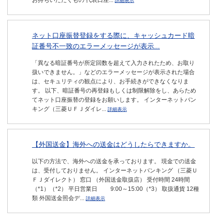
お持ちいただくもの 代表口座...
詳細表示
ネット口座振替登録をする際に、キャッシュカード暗
証番号不一致のエラーメッセージが表示...
「異なる暗証番号が所定回数を超えて入力されたため、お取り
扱いできません。」などのエラーメッセージが表示された場合
は、セキュリティの観点により、お手続きができなくなりま
す。 以下、暗証番号の再登録もしくは制限解除をし、あらため
てネット口座振替の登録をお願いします。 インターネットバン
キング（三菱ＵＦＪダイレ...
詳細表示
【外国送金】海外への送金はどうしたらできますか。
以下の方法で、海外への送金を承っております。 現金での送金
は、受付しておりません。 インターネットバンキング （三菱Ｕ
ＦＪダイレクト） 窓口 （外国送金取扱店） 受付時間 24時間
（*1）（*2） 平日営業日 9:00～15:00（*3） 取扱通貨 12種
類 外国送金照会デ...
詳細表示