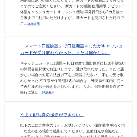
用期限は以下の通りになります。 新カードの種類により異なり
ますのでご注意ください。 新カードの種類 使用期限 デビット一
体型キャッシュカード キャッシュ機能 再発行日から3カ月後の
月末までご利用いただけますが、 新カードを使用された時点で
ご...
詳細表示
「スマート口座開設」で口座開設をしたがキャッシュ
カードが受け取れなかった、または届かない。
キャッシュカードは1週間～10日程度で届出住所に転送不要扱い
の簡易書留郵便でお送りします。 受け取れなかった、または届
かない場合の対応方法は以下をご確認ください。 不在で受け取
れなかった 不在票が保管期限内の場合は、郵便局の案内に従っ
て再配達のお手続きをお願いします。 なお、保管期限を過ぎて
銀行に返却...
詳細表示
うまく顔写真の撮影ができない。
以下の点にご留意のうえ、お試しください。 撮影環境 明るく均
一な光のある場所で撮影してください。直射日光や窓際など、