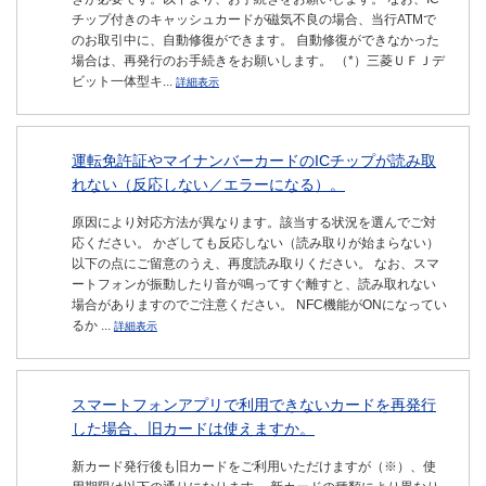
チップ付きのキャッシュカードが磁気不良の場合、当行ATMで
のお取引中に、自動修復ができます。 自動修復ができなかった
場合は、再発行のお手続きをお願いします。 （*）三菱ＵＦＪデ
ビット一体型キ...
詳細表示
運転免許証やマイナンバーカードのICチップが読み取
れない（反応しない／エラーになる）。
原因により対応方法が異なります。該当する状況を選んでご対
応ください。 かざしても反応しない（読み取りが始まらない）
以下の点にご留意のうえ、再度読み取りください。 なお、スマ
ートフォンが振動したり音が鳴ってすぐ離すと、読み取れない
場合がありますのでご注意ください。 NFC機能がONになってい
るか ...
詳細表示
スマートフォンアプリで利用できないカードを再発行
した場合、旧カードは使えますか。
新カード発行後も旧カードをご利用いただけますが（※）、使