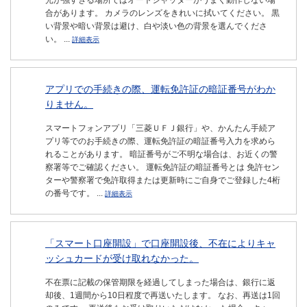
光が強すぎる場所ではオートシャッターがうまく動作しない場
合があります。 カメラのレンズをきれいに拭いてください。 黒
い背景や暗い背景は避け、白や淡い色の背景を選んでくださ
い。 ...
詳細表示
アプリでの手続きの際、運転免許証の暗証番号がわか
りません。
スマートフォンアプリ「三菱ＵＦＪ銀行」や、かんたん手続ア
プリ等でのお手続きの際、運転免許証の暗証番号入力を求めら
れることがあります。 暗証番号がご不明な場合は、お近くの警
察署等でご確認ください。 運転免許証の暗証番号とは 免許セン
ターや警察署で免許取得または更新時にご自身でご登録した4桁
の番号です。 ...
詳細表示
「スマート口座開設」で口座開設後、不在によりキャ
ッシュカードが受け取れなかった。
不在票に記載の保管期限を経過してしまった場合は、銀行に返
却後、1週間から10日程度で再送いたします。 なお、再送は1回