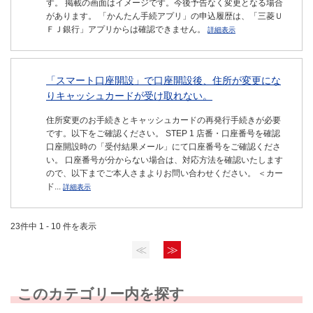
す。 掲載の画面はイメージです。今後予告なく変更となる場合
があります。 「かんたん手続アプリ」の申込履歴は、「三菱Ｕ
ＦＪ銀行」アプリからは確認できません。
詳細表示
「スマート口座開設」で口座開設後、住所が変更にな
りキャッシュカードが受け取れない。
住所変更のお手続きとキャッシュカードの再発行手続きが必要
です。以下をご確認ください。 STEP 1 店番・口座番号を確認
口座開設時の「受付結果メール」にて口座番号をご確認くださ
い。 口座番号が分からない場合は、対応方法を確認いたします
ので、以下までご本人さまよりお問い合わせください。 ＜カー
ド...
詳細表示
23件中 1 - 10 件を表示
≪
≫
このカテゴリー内を探す