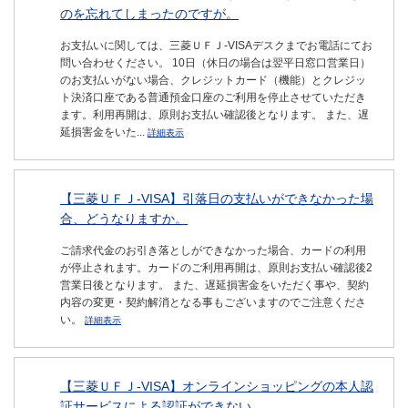
のを忘れてしまったのですが。
お支払いに関しては、三菱ＵＦＪ-VISAデスクまでお電話にてお
問い合わせください。 10日（休日の場合は翌平日窓口営業日）
のお支払いがない場合、クレジットカード（機能）とクレジッ
ト決済口座である普通預金口座のご利用を停止させていただき
ます。利用再開は、原則お支払い確認後となります。 また、遅
延損害金をいた...
詳細表示
【三菱ＵＦＪ-VISA】引落日の支払いができなかった場
合、どうなりますか。
ご請求代金のお引き落としができなかった場合、カードの利用
が停止されます。カードのご利用再開は、原則お支払い確認後2
営業日後となります。 また、遅延損害金をいただく事や、契約
内容の変更・契約解消となる事もございますのでご注意くださ
い。
詳細表示
【三菱ＵＦＪ-VISA】オンラインショッピングの本人認
証サービスによる認証ができない。