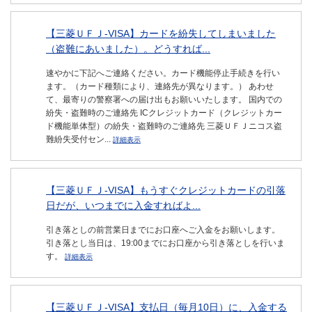
【三菱ＵＦＪ-VISA】カードを紛失してしまいました
（盗難にあいました）。どうすれば...
速やかに下記へご連絡ください。カード機能停止手続きを行い
ます。（カード種類により、連絡先が異なります。） あわせ
て、最寄りの警察署への届け出もお願いいたします。 国内での
紛失・盗難時のご連絡先 ICクレジットカード（クレジットカー
ド機能単体型）の紛失・盗難時のご連絡先 三菱ＵＦＪニコス盗
難紛失受付セン...
詳細表示
【三菱ＵＦＪ-VISA】もうすぐクレジットカードの引落
日だが、いつまでに入金すればよ...
引き落としの前営業日までにお口座へご入金をお願いします。
引き落とし当日は、19:00までにお口座から引き落としを行いま
す。
詳細表示
【三菱ＵＦＪ-VISA】支払日（毎月10日）に、入金する