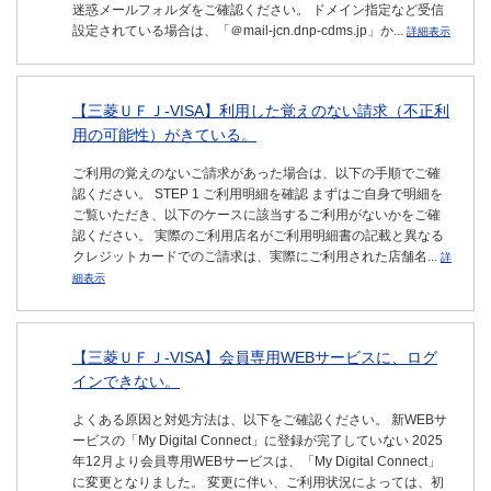
迷惑メールフォルダをご確認ください。 ドメイン指定など受信
設定されている場合は、「＠mail-jcn.dnp-cdms.jp」か...
詳細表示
【三菱ＵＦＪ-VISA】利用した覚えのない請求（不正利
用の可能性）がきている。
ご利用の覚えのないご請求があった場合は、以下の手順でご確
認ください。 STEP 1 ご利用明細を確認 まずはご自身で明細を
ご覧いただき、以下のケースに該当するご利用がないかをご確
認ください。 実際のご利用店名がご利用明細書の記載と異なる
クレジットカードでのご請求は、実際にご利用された店舗名...
詳
細表示
【三菱ＵＦＪ-VISA】会員専用WEBサービスに、ログ
インできない。
よくある原因と対処方法は、以下をご確認ください。 新WEBサ
ービスの「My Digital Connect」に登録が完了していない 2025
年12月より会員専用WEBサービスは、「My Digital Connect」
に変更となりました。 変更に伴い、ご利用状況によっては、初