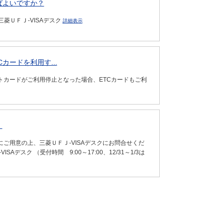
ばよいですか？
菱ＵＦＪ-VISAデスク
詳細表示
カードを利用す...
トカードがご利用停止となった場合、ETCカードもご利
。
ご用意の上、三菱ＵＦＪ-VISAデスクにお問合せくだ
スク （受付時間 9:00～17:00、12/31～1/3は