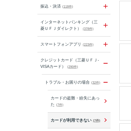
振込・決済
(118件)
インターネットバンキング（三
菱ＵＦＪダイレクト）
(378件)
スマートフォンアプリ
(223件)
クレジットカード（三菱ＵＦＪ-
VISAカード）
(290件)
トラブル・お困りの場合
(32件)
カードの盗難・紛失にあっ
た
(7件)
カードが利用できない
(7件)