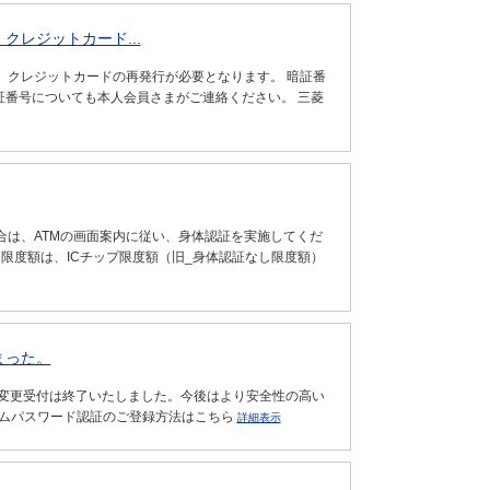
クレジットカード...
、クレジットカードの再発行が必要となります。 暗証番
暗証番号についても本人会員さまがご連絡ください。 三菱
合は、ATMの画面案内に従い、身体認証を実施してくだ
限度額は、ICチップ限度額（旧_身体認証なし限度額）
まった。
録・変更受付は終了いたしました。今後はより安全性の高い
イムパスワード認証のご登録方法はこちら
詳細表示