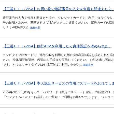
【三菱ＵＦＪ-VISA】お買い物で暗証番号の入力を何度も間違えたら、
暗証番号の入力を何度も間違えた場合、クレジットカードをご利用できなくなり
号の確認とあわせ、三菱ＵＦＪ-VISAデスクにご連絡ください。 家族カードの
ＵＦＪ-VISAデスク
詳細表示
【三菱ＵＦＪ-VISA】他行ATMを利用したら身体認証を求められた。
コンビタイプのカードで、他行ATMを利用した際に身体認証確認を求められた場
さい。 身体認証確認後、希望のお手続きを実施してください。 お引き出し可能な
です。 セキュリティタイプは他行ATMはご利用いただけ...
詳細表示
【三菱ＵＦＪ-VISA】本人認証サービスの専用パスワードを忘れてし
2024年9月5日(木)をもって「パスワード（固定パスワード）認証」の新規登
「ワンタイムパスワード認証」のご登録・ご利用をお願いいたします。 ワンタ