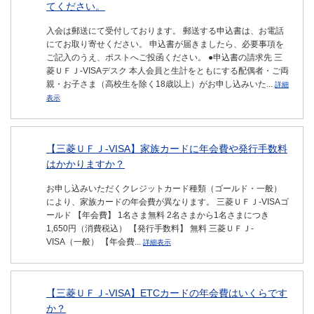
てください。
入会は郵送にて受付しております。 郵送する申込書は、お電話
にてお取り寄せください。 申込書が届きましたら、必要事項を
ご記入のうえ、ポストへご投函ください。 ●申込書の請求先 三
菱ＵＦＪ-VISAデスク 本人会員と生計をともにする配偶者・ご両
親・お子さま（高校生を除く18歳以上）がお申し込みいた...
詳細
表示
【三菱ＵＦＪ-VISA】家族カードに年会費や発行手数料
はかかりますか？
お申し込みいただくクレジットカード種類（ゴールド・一般）
により、家族カードの年会費が異なります。 三菱ＵＦＪ-VISAゴ
ールド 【年会費】 1名さま無料 2名さまから1名さまにつき
1,650円（消費税込） 【発行手数料】 無料 三菱ＵＦＪ-
VISA（一般） 【年会費...
詳細表示
【三菱ＵＦＪ-VISA】ETCカードの年会費はいくらです
か？