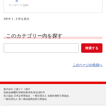
示
ウィザードQ&A
3件中 1 - 3 件を表示
このカテゴリー内を探す
このページの先頭へ
株式会社 三菱ＵＦＪ銀行
登録金融機関 関東財務局長(登金)第5号
加入協会 日本証券業協会、一般社団法人 金融先物取引業協会、
一般社団法人 第二種金融商品取引業協会