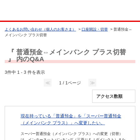
よくあるお問い合わせ（個人のお客さま）
>
口座開設・切替
>
普通預金⇔
メインバンク プラス切替
『 普通預金⇔メインバンク プラス切替
』 内のQ&A
3件中 1 - 3 件を表示
≪
≫
1 / 1ページ
現在持っている「普通預金」を「スーパー普通預金
（メインバンク プラス）」へ変更したい。
スーパー普通預金（メインバンク プラス）への変更（切替）
は、インターネットバンキング（三菱ＵＦＪダイレクト）また