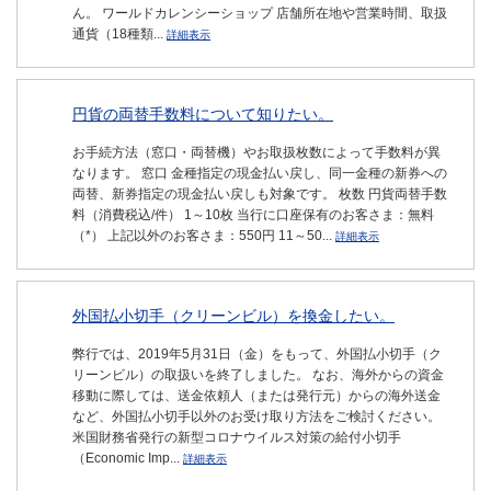
ん。 ワールドカレンシーショップ 店舗所在地や営業時間、取扱
通貨（18種類...
詳細表示
円貨の両替手数料について知りたい。
お手続方法（窓口・両替機）やお取扱枚数によって手数料が異
なります。 窓口 金種指定の現金払い戻し、同一金種の新券への
両替、新券指定の現金払い戻しも対象です。 枚数 円貨両替手数
料（消費税込/件） 1～10枚 当行に口座保有のお客さま：無料
（*） 上記以外のお客さま：550円 11～50...
詳細表示
外国払小切手（クリーンビル）を換金したい。
弊行では、2019年5月31日（金）をもって、外国払小切手（ク
リーンビル）の取扱いを終了しました。 なお、海外からの資金
移動に際しては、送金依頼人（または発行元）からの海外送金
など、外国払小切手以外のお受け取り方法をご検討ください。
米国財務省発行の新型コロナウイルス対策の給付小切手
（Economic Imp...
詳細表示