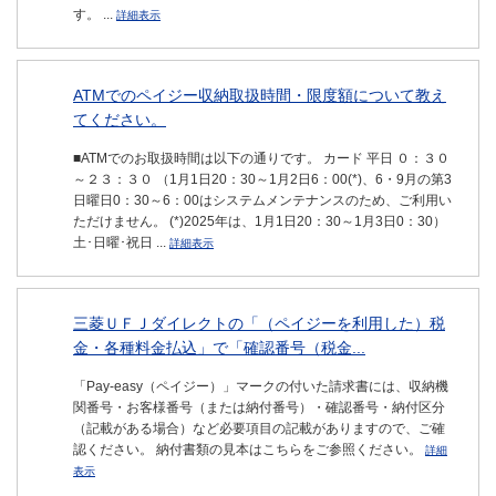
す。 ...
詳細表示
ATMでのペイジー収納取扱時間・限度額について教え
てください。
■ATMでのお取扱時間は以下の通りです。 カード 平日 ０：３０
～２３：３０ （1月1日20：30～1月2日6：00(*)、6・9月の第3
日曜日0：30～6：00はシステムメンテナンスのため、ご利用い
ただけません。 (*)2025年は、1月1日20：30～1月3日0：30）
土･日曜･祝日 ...
詳細表示
三菱ＵＦＪダイレクトの「（ペイジーを利用した）税
金・各種料金払込」で「確認番号（税金...
「Pay-easy（ペイジー）」マークの付いた請求書には、収納機
関番号・お客様番号（または納付番号）・確認番号・納付区分
（記載がある場合）など必要項目の記載がありますので、ご確
認ください。 納付書類の見本はこちらをご参照ください。
詳細
表示