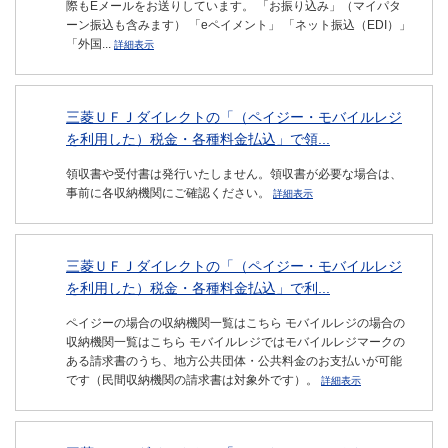
際もEメールをお送りしています。 「お振り込み」（マイパタ
ーン振込も含みます） 「eペイメント」 「ネット振込（EDI）」
「外国...
詳細表示
三菱ＵＦＪダイレクトの「（ペイジー・モバイルレジ
を利用した）税金・各種料金払込」で領...
領収書や受付書は発行いたしません。領収書が必要な場合は、
事前に各収納機関にご確認ください。
詳細表示
三菱ＵＦＪダイレクトの「（ペイジー・モバイルレジ
を利用した）税金・各種料金払込」で利...
ペイジーの場合の収納機関一覧はこちら モバイルレジの場合の
収納機関一覧はこちら モバイルレジではモバイルレジマークの
ある請求書のうち、地方公共団体・公共料金のお支払いが可能
です（民間収納機関の請求書は対象外です）。
詳細表示