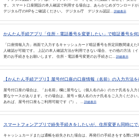
す。 スマート口座開設の本人確認で利用する場合は、あらかじめダウンロードが
デジタル庁のHPをご確認ください。 デジタル庁 デジタル認証...
詳細表示
かんたん手続アプリ「住所・電話番号を変更したい」で暗証番号を何
「口座情報入力」画面で入力するキャッシュカード暗証番号を所定回数間違えた
人確認が可能です。 上記の本人確認方法が利用できない場合、その他の方法（
更のお手続きをお願いします。 住所・電話番号変更のお手続きに...
詳細表示
【かんたん手続アプリ】屋号付口座の口座情報（名前）の入力方法を
屋号付口座の場合は、「お名前」欄に屋号なし（個人名のみ）のカナ氏名を入力
要なケースがあります。その場合は、屋号＋個人名のカナ氏名をご入力ください
あれば、屋号付口座もご利用可能です（*）。 ...
詳細表示
スマートフォンアプリで紛失手続きをしたいが、住所変更も同時にで
キャッシュカードまたは通帳を紛失された場合は、再発行の手続きをする際に同時