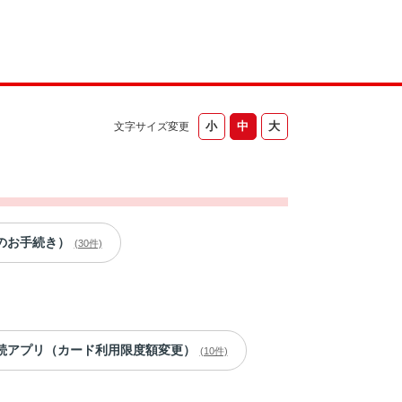
文字サイズ変更
のお手続き）
(30件)
続アプリ（カード利用限度額変更）
(10件)