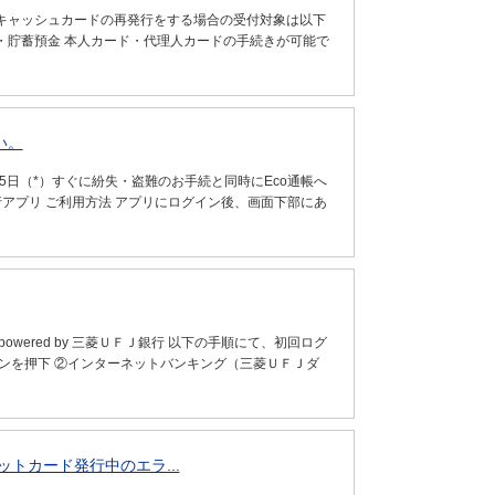
キャッシュカードの再発行をする場合の受付対象は以下
金・貯蓄預金 本人カード・代理人カードの手続きが可能で
い。
5日（*）すぐに紛失・盗難のお手続と同時にEco通帳へ
銀行アプリ ご利用方法 アプリにログイン後、画面下部にあ
 powered by 三菱ＵＦＪ銀行 以下の手順にて、初回ログ
タンを押下 ②インターネットバンキング（三菱ＵＦＪダ
トカード発行中のエラ...