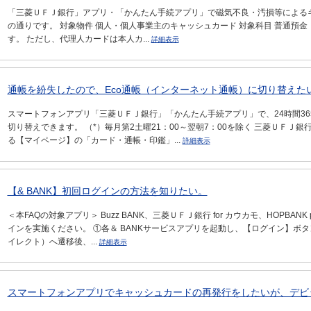
「三菱ＵＦＪ銀行」アプリ・「かんたん手続アプリ」で磁気不良・汚損等による
の通りです。 対象物件 個人・個人事業主のキャッシュカード 対象科目 普通預
す。 ただし、代理人カードは本人カ...
詳細表示
通帳を紛失したので、Eco通帳（インターネット通帳）に切り替えた
スマートフォンアプリ「三菱ＵＦＪ銀行」「かんたん手続アプリ」で、24時間36
切り替えできます。 （*）毎月第2土曜21：00～翌朝7：00を除く 三菱ＵＦＪ
る【マイページ】の「カード・通帳・印鑑」...
詳細表示
【& BANK】初回ログインの方法を知りたい。
＜本FAQの対象アプリ＞ Buzz BANK、三菱ＵＦＪ銀行 for カウカモ、HOPBANK
インを実施ください。 ①各＆ BANKサービスアプリを起動し、【ログイン】ボ
イレクト）へ遷移後、...
詳細表示
スマートフォンアプリでキャッシュカードの再発行をしたいが、デビッ