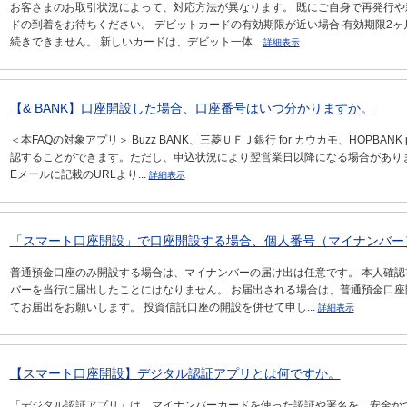
お客さまのお取引状況によって、対応方法が異なります。 既にご自身で再発行や
ドの到着をお待ちください。 デビットカードの有効期限が近い場合 有効期限2
続きできません。 新しいカードは、デビット一体...
詳細表示
【& BANK】口座開設した場合、口座番号はいつ分かりますか。
＜本FAQの対象アプリ＞ Buzz BANK、三菱ＵＦＪ銀行 for カウカモ、HOPBANK
認することができます。ただし、申込状況により翌営業日以降になる場合がありま
Eメールに記載のURLより...
詳細表示
「スマート口座開設」で口座開設する場合、個人番号（マイナンバー
普通預金口座のみ開設する場合は、マイナンバーの届け出は任意です。 本人確
バーを当行に届出したことにはなりません。 お届出される場合は、普通預金口
てお届出をお願いします。 投資信託口座の開設を併せて申し...
詳細表示
【スマート口座開設】デジタル認証アプリとは何ですか。
「デジタル認証アプリ」は、マイナンバーカードを使った認証や署名を、安全か