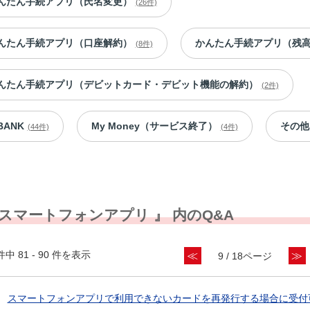
んたん手続アプリ（氏名変更）
(26件)
んたん手続アプリ（口座解約）
かんたん手続アプリ（残
(8件)
んたん手続アプリ（デビットカード・デビット機能の解約）
(2件)
BANK
My Money（サービス終了）
その他
(44件)
(4件)
 スマートフォンアプリ 』 内のQ&A
件中 81 - 90 件を表示
≪
≫
9 / 18ページ
スマートフォンアプリで利用できないカードを再発行する場合に受付