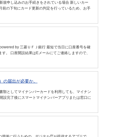
新規申し込みのお手続きをされている場合 新しいカー
ヶ月前の下旬にカード更新の判定を行っているため、お手
 powered by 三菱ＵＦＪ銀行 最短で当日に口座番号を確
す。 口座開設結果はEメールにてご連絡しますので、
）の届出が必要か。
認書類としてマイナンバーカードを利用しても、マイナン
座開設完了後にスマートマイナンバーアプリまたは窓口に
つ簡単に行うための、デジタル庁が提供するアプリで