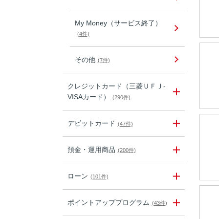
My Money（サービス終了）
(4件)
その他
(7件)
クレジットカード（三菱ＵＦＪ-
VISAカード）
(290件)
デビットカード
(47件)
預金・運用商品
(200件)
ローン
(101件)
ポイントアッププログラム
(43件)