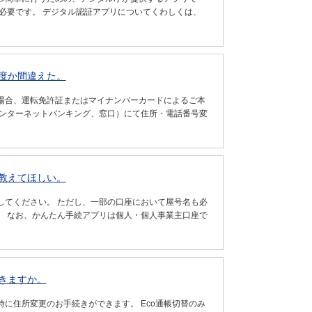
必要です。 デジタル認証アプリについてくわしくは、
度か間違えた。
場合、運転免許証またはマイナンバーカードによるご本
インターネットバンキング、窓口）にて住所・電話番号変
教えてほしい。
してください。 ただし、一部の口座において屋号名も必
。 なお、かんたん手続アプリは個人・個人事業主口座で
きますか。
に住所変更のお手続きができます。 Eco通帳切替のみ