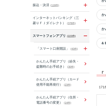
か
振込・決済
(118件)
か
インターネットバンキング（三
菱ＵＦＪダイレクト）
(378件)
か
スマートフォンアプリ
(223件)
& 
「スマート口座開設」
(43件)
かんたん手続アプリ（紛失・
盗難時のお手続き）
(30件)
『
かんたん手続アプリ（カード
使用不能再発行）
(23件)
171
かんたん手続アプリ（住所・
電話番号の変更）
(14件)