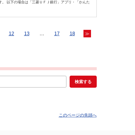
す。 以下の場合は「三菱ＵＦＪ銀行」アプリ・「かんた
12
13
…
17
18
≫
このページの先頭へ