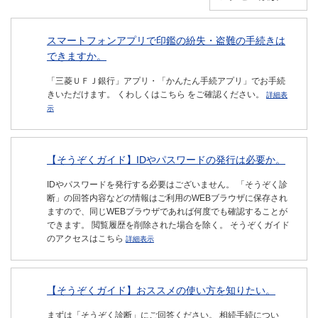
スマートフォンアプリで印鑑の紛失・盗難の手続きは
できますか。
「三菱ＵＦＪ銀行」アプリ・「かんたん手続アプリ」でお手続
きいただけます。 くわしくはこちら をご確認ください。
詳細表
示
【そうぞくガイド】IDやパスワードの発行は必要か。
IDやパスワードを発行する必要はございません。 「そうぞく診
断」の回答内容などの情報はご利用のWEBブラウザに保存され
ますので、同じWEBブラウザであれば何度でも確認することが
できます。 閲覧履歴を削除された場合を除く。 そうぞくガイド
のアクセスはこちら
詳細表示
【そうぞくガイド】おススメの使い方を知りたい。
まずは「そうぞく診断」にご回答ください。 相続手続につい