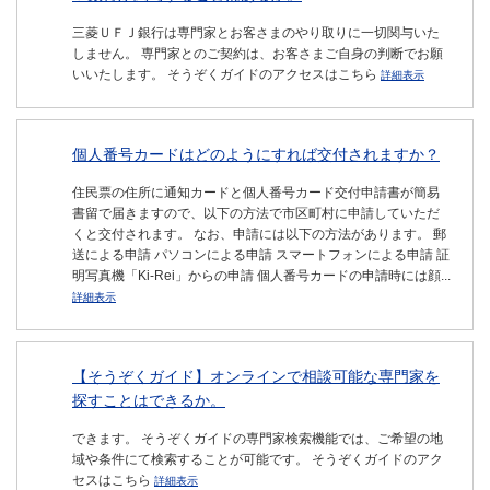
三菱ＵＦＪ銀行は専門家とお客さまのやり取りに一切関与いた
しません。 専門家とのご契約は、お客さまご自身の判断でお願
いいたします。 そうぞくガイドのアクセスはこちら
詳細表示
個人番号カードはどのようにすれば交付されますか？
住民票の住所に通知カードと個人番号カード交付申請書が簡易
書留で届きますので、以下の方法で市区町村に申請していただ
くと交付されます。 なお、申請には以下の方法があります。 郵
送による申請 パソコンによる申請 スマートフォンによる申請 証
明写真機「Ki-Rei」からの申請 個人番号カードの申請時には顔...
詳細表示
【そうぞくガイド】オンラインで相談可能な専門家を
探すことはできるか。
できます。 そうぞくガイドの専門家検索機能では、ご希望の地
域や条件にて検索することが可能です。 そうぞくガイドのアク
セスはこちら
詳細表示