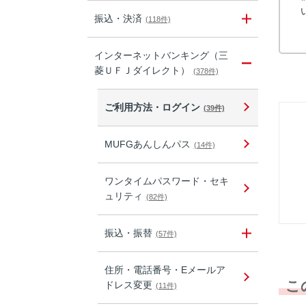
振込・決済
(118件)
インターネットバンキング（三
菱ＵＦＪダイレクト）
(378件)
ご利用方法・ログイン
(39件)
MUFGあんしんパス
(14件)
ワンタイムパスワード・セキ
ュリティ
(82件)
振込・振替
(57件)
住所・電話番号・Eメールア
こ
ドレス変更
(11件)