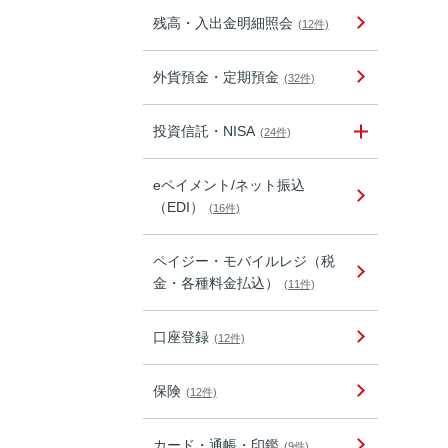
残高・入出金明細照会
(12件)
外貨預金・定期預金
(32件)
投資信託・NISA
(24件)
eペイメント/ネット振込
（EDI）
(16件)
ペイジー・モバイルレジ（税
金・各種料金払込）
(11件)
口座登録
(12件)
保険
(12件)
カード・通帳・印鑑
(9件)