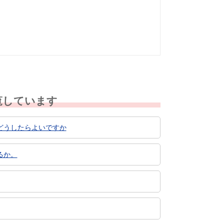
なかった
知りたい情報では
なかった
覧しています
どうしたらよいですか
るか。