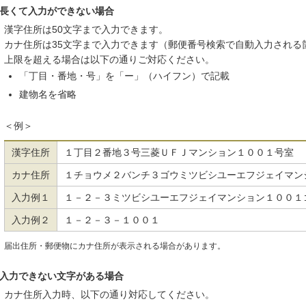
長くて入力ができない場合
漢字住所は50文字まで入力できます。
カナ住所は35文字まで入力できます（郵便番号検索で自動入力される
上限を超える場合は以下の通りご対応ください。
「丁目・番地・号」を「ー」（ハイフン）で記載
建物名を省略
＜例＞
漢字住所
１丁目２番地３号三菱ＵＦＪマンション１００１号室
カナ住所
１チョウメ２バンチ３ゴウミツビシユーエフジェイマン
入力例１
１－２－３ミツビシユーエフジェイマンション１００１
入力例２
１－２－３－１００１
届出住所・郵便物にカナ住所が表示される場合があります。
入力できない文字がある場合
カナ住所入力時、以下の通り対応してください。