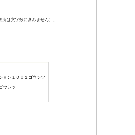
箇所は文字数に含みません）。
ション１００１ゴウシツ
ゴウシツ