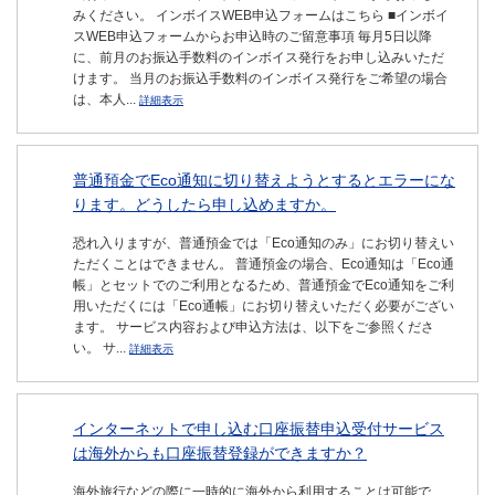
みください。 インボイスWEB申込フォームはこちら ■インボイ
スWEB申込フォームからお申込時のご留意事項 毎月5日以降
に、前月のお振込手数料のインボイス発行をお申し込みいただ
けます。 当月のお振込手数料のインボイス発行をご希望の場合
は、本人...
詳細表示
普通預金でEco通知に切り替えようとするとエラーにな
ります。どうしたら申し込めますか。
恐れ入りますが、普通預金では「Eco通知のみ」にお切り替えい
ただくことはできません。 普通預金の場合、Eco通知は「Eco通
帳」とセットでのご利用となるため、普通預金でEco通知をご利
用いただくには「Eco通帳」にお切り替えいただく必要がござい
ます。 サービス内容および申込方法は、以下をご参照くださ
い。 サ...
詳細表示
インターネットで申し込む口座振替申込受付サービス
は海外からも口座振替登録ができますか？
海外旅行などの際に一時的に海外から利用することは可能で