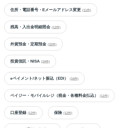
住所・電話番号・Eメールアドレス変更
(11件)
残高・入出金明細照会
(12件)
外貨預金・定期預金
(32件)
投資信託・NISA
(24件)
eペイメント/ネット振込（EDI）
(16件)
ペイジー・モバイルレジ（税金・各種料金払込）
(11件)
口座登録
保険
(12件)
(12件)