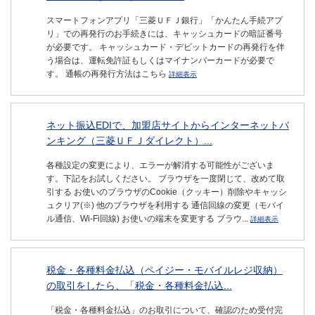
スマートフォンアプリ「三菱ＵＦＪ銀行」「かんたん手続アプ
リ」での再発行のお手続きには、キャッシュカードの暗証番号
が必要です。 キャッシュカード・デビットカードの再発行を伴
う場合は、運転免許証もしくはマイナンバーカードが必要で
す。 通帳の再発行方法はこちら
詳細表示
ネット振込EDIで、加盟店サイトからインターネットバ
ンキング（三菱ＵＦＪダイレクト）...
各種設定の変更により、エラーが解消する可能性がございま
す。下記をお試しください。 ブラウザを一度閉じて、改めて取
引する お使いのブラウザのCookie（クッキー）削除やキャッシ
ュクリア(※) 他のブラウザを利用する 通信回線の変更（モバイ
ル通信、Wi-Fi回線) お使いの端末を変更する ブラウ...
詳細表示
税金・各種料金払込（ペイジー・モバイルレジ収納）
の取引をしたら、「税金・各種料金払込...
「税金・各種料金払込」のお取引について、確認のため受付完