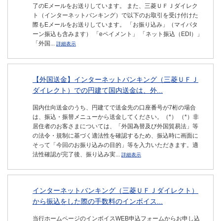
了のEメールをお送りしています。 また、三菱ＵＦＪダイレク
ト（インターネットバンキング）で以下のお取引を受け付けた
際もEメールをお送りしています。 「お振り込み」（マイパタ
ーン振込も含みます） 「eペイメント」 「ネット振込（EDI）」
「外国...
詳細表示
【外国送金】インターネットバンキング（三菱ＵＦＪ
ダイレクト）での円建て国内送金は、外...
国内仕向送金のうち、円建てで送金先の口座番号が7桁の場合
は、振込・振替メニューから送金してください。（*） （*）非
居住者のお客さまについては、「外国為替及び外国貿易法」等
の法令・規制に基づく適法性を確認するため、振込時に画面に
そって「今回のお振り込みの目的」等を入力いただきます。適
法性確認が完了後、振り込み実...
詳細表示
インターネットバンキング（三菱ＵＦＪダイレクト）
から振込をした際の手数料のインボイス...
当行ホームページのインボイスWEB申込フォームからお申し込