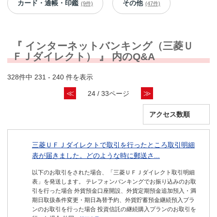
カード・通帳・印鑑
その他
(9件)
(47件)
『 インターネットバンキング（三菱Ｕ
ＦＪダイレクト） 』 内のQ&A
328件中 231 - 240 件を表示
≪
≫
24 / 33ページ
三菱ＵＦＪダイレクトで取引を行ったところ取引明細
表が届きました。どのような時に郵送さ...
以下のお取引をされた場合、「三菱ＵＦＪダイレクト取引明細
表」を発送します。 テレフォンバンキングでお振り込みのお取
引を行った場合 外貨預金口座開設、外貨定期預金追加預入・満
期日取扱条件変更・期日為替予約、外貨貯蓄預金継続預入プラ
ンのお取引を行った場合 投資信託の継続購入プランのお取引を