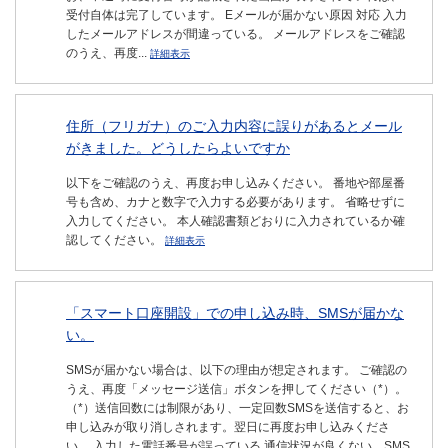
受付自体は完了しています。 Eメールが届かない原因 対応 入力
したメールアドレスが間違っている。 メールアドレスをご確認
のうえ、再度...
詳細表示
住所（フリガナ）のご入力内容に誤りがあるとメール
がきました。どうしたらよいですか
以下をご確認のうえ、再度お申し込みください。 番地や部屋番
号も含め、カナと数字で入力する必要があります。 省略せずに
入力してください。 本人確認書類どおりに入力されているか確
認してください。
詳細表示
「スマート口座開設」での申し込み時、SMSが届かな
い。
SMSが届かない場合は、以下の理由が想定されます。 ご確認の
うえ、再度「メッセージ送信」ボタンを押してください（*）。
（*）送信回数には制限があり、一定回数SMSを送信すると、お
申し込みが取り消しされます。翌日に再度お申し込みくださ
い。 入力した電話番号が誤っている 通信状況が良くない、SMS