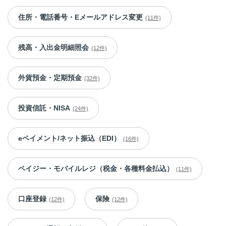
住所・電話番号・Eメールアドレス変更
(11件)
残高・入出金明細照会
(12件)
外貨預金・定期預金
(32件)
投資信託・NISA
(24件)
eペイメント/ネット振込（EDI）
(16件)
ペイジー・モバイルレジ（税金・各種料金払込）
(11件)
口座登録
保険
(12件)
(12件)