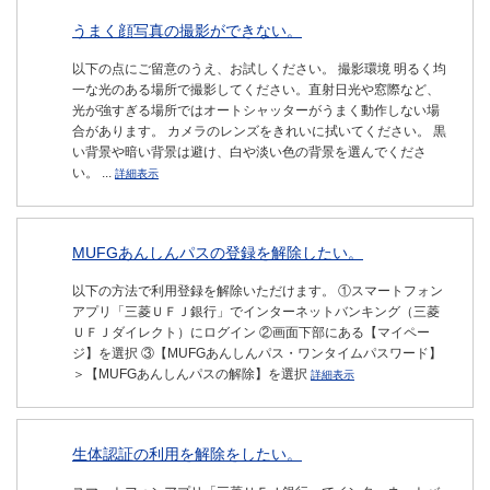
うまく顔写真の撮影ができない。
以下の点にご留意のうえ、お試しください。 撮影環境 明るく均
一な光のある場所で撮影してください。直射日光や窓際など、
光が強すぎる場所ではオートシャッターがうまく動作しない場
合があります。 カメラのレンズをきれいに拭いてください。 黒
い背景や暗い背景は避け、白や淡い色の背景を選んでくださ
い。 ...
詳細表示
MUFGあんしんパスの登録を解除したい。
以下の方法で利用登録を解除いただけます。 ①スマートフォン
アプリ「三菱ＵＦＪ銀行」でインターネットバンキング（三菱
ＵＦＪダイレクト）にログイン ②画面下部にある【マイペー
ジ】を選択 ③【MUFGあんしんパス・ワンタイムパスワード】
＞【MUFGあんしんパスの解除】を選択
詳細表示
生体認証の利用を解除をしたい。