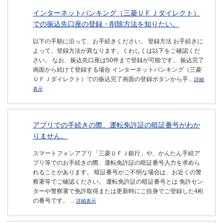
インターネットバンキング（三菱ＵＦＪダイレクト）
での振込先口座の登録・削除方法を知りたい。
以下の手順に沿って、お手続きください。 登録方法 お手続きに
よって、登録方法が異なります。くわしくは以下をご確認くだ
さい。 なお、振込先口座は50件まで登録が可能です。 振込完了
画面から続けて登録する場合 インターネットバンキング（三菱
ＵＦＪダイレクト）での振込完了画面の登録ボタンから手...
詳細
表示
アプリでの手続きの際、運転免許証の暗証番号がわか
りません。
スマートフォンアプリ「三菱ＵＦＪ銀行」や、かんたん手続ア
プリ等でのお手続きの際、運転免許証の暗証番号入力を求めら
れることがあります。 暗証番号がご不明な場合は、お近くの警
察署等でご確認ください。 運転免許証の暗証番号とは 免許セン
ターや警察署で免許取得または更新時にご自身でご登録した4桁
の番号です。 ...
詳細表示