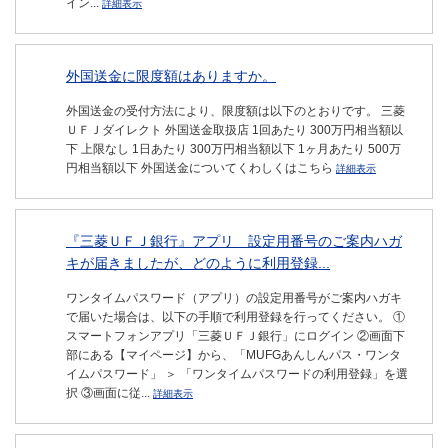
イン...
詳細表示
外国送金に限度額はありますか。
外国送金の受付方法により、限度額は以下のとおりです。 三菱
ＵＦＪダイレクト 外国送金取扱店 1回あたり 300万円相当額以
下 上限なし 1日あたり 300万円相当額以下 1ヶ月あたり 500万
円相当額以下 外国送金についてくわしくはこちら
詳細表示
『三菱ＵＦＪ銀行』アプリ 設定用番号のご案内ハガ
キが届きましたが、どのように利用登録...
ワンタイムパスワード（アプリ）の設定用番号がご案内ハガキ
で届いた場合は、以下の手順で利用登録を行ってください。 ①
スマートフォンアプリ「三菱ＵＦＪ銀行」にログイン ②画面下
部にある【マイページ】から、「MUFGあんしんパス・ワンタ
イムパスワード」 ＞ 「ワンタイムパスワードの利用登録」を選
択 ③画面に従...
詳細表示