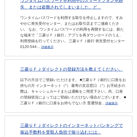
ワンタイムパスワードを利用中のスマートフォンを紛
失、または盗難されてしまいました。ど...
ワンタイムパスワードを利用する取引を停止しますので、すみ
やかに喪失受付センター、またはお取引店までご連絡くださ
い。 なお、ワンタイムパスワードの利用を再開するには、新た
な端末で「三菱ＵＦＪ銀行」アプリを再ダウンロードのうえ、
利用登録を行ってください。 三菱ＵＦＪ銀行 喪失受付センター
0120-544-...
詳細表示
三菱ＵＦＪダイレクトの登録方法を教えてください。
以下の方法でご登録いただけます。 ■三菱ＵＦＪ銀行に口座をお
持ちの方 インターネット（*） 最寄の支店窓口 （*）お手続きの
際は、キャッシュカードまたは通帳をご用意下さい。尚、口座
の登録状況によってはご登録いただけない場合がございます。 ■
三菱ＵＦＪ銀行に口座をお持ちでない方 普通預金...
詳細表示
三菱ＵＦＪダイレクトのインターネットバンキングで
振込手数料を受取人負担で振り込むには...