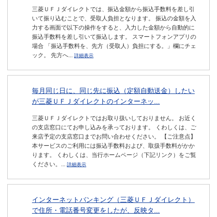
三菱ＵＦＪダイレクトでは、振込金額から振込手数料を差し引
いて振り込むことで、受取人負担となります。 振込の金額を入
力する画面で以下の操作をすると、入力した金額から自動的に
振込手数料を差し引いて振込します。 スマートフォンアプリの
場合 「振込手数料を、先方（受取人）負担にする。」欄にチェ
ック。 先方へ...
詳細表示
毎月同じ日に、同じ先に振込（定額自動送金）したい
が三菱ＵＦＪダイレクトのインターネッ...
三菱ＵＦＪダイレクトではお取り扱いしておりません。 お近く
の支店窓口にてお申し込みを承っております。 くわしくは、ご
来店予定の支店窓口までお問い合わせください。 【ご注意点】
本サービスのご利用には振込手数料および、取扱手数料がかか
ります。 くわしくは、当行ホームページ（下記リンク）をご覧
ください。...
詳細表示
インターネットバンキング（三菱ＵＦＪダイレクト）
で住所・電話番号変更をしたが、反映タ...