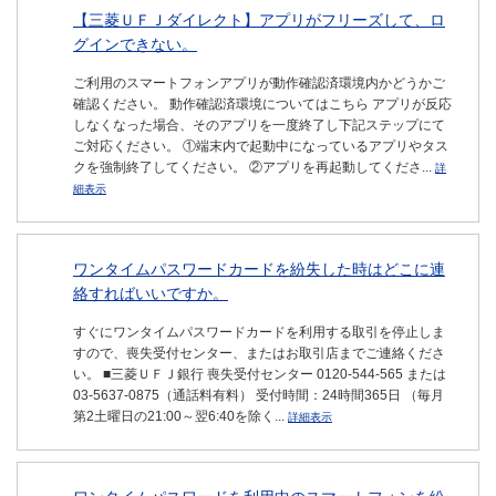
【三菱ＵＦＪダイレクト】アプリがフリーズして、ロ
グインできない。
ご利用のスマートフォンアプリが動作確認済環境内かどうかご
確認ください。 動作確認済環境についてはこちら アプリが反応
しなくなった場合、そのアプリを一度終了し下記ステップにて
ご対応ください。 ①端末内で起動中になっているアプリやタス
クを強制終了してください。 ②アプリを再起動してくださ...
詳
細表示
ワンタイムパスワードカードを紛失した時はどこに連
絡すればいいですか。
すぐにワンタイムパスワードカードを利用する取引を停止しま
すので、喪失受付センター、またはお取引店までご連絡くださ
い。 ■三菱ＵＦＪ銀行 喪失受付センター 0120-544-565 または
03-5637-0875（通話料有料） 受付時間：24時間365日 （毎月
第2土曜日の21:00～翌6:40を除く...
詳細表示