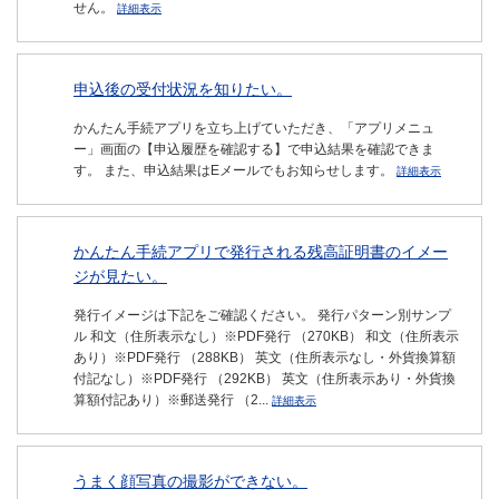
せん。
詳細表示
申込後の受付状況を知りたい。
かんたん手続アプリを立ち上げていただき、「アプリメニュ
ー」画面の【申込履歴を確認する】で申込結果を確認できま
す。 また、申込結果はEメールでもお知らせします。
詳細表示
かんたん手続アプリで発行される残高証明書のイメー
ジが見たい。
発行イメージは下記をご確認ください。 発行パターン別サンプ
ル 和文（住所表示なし）※PDF発行 （270KB） 和文（住所表示
あり）※PDF発行 （288KB） 英文（住所表示なし・外貨換算額
付記なし）※PDF発行 （292KB） 英文（住所表示あり・外貨換
算額付記あり）※郵送発行 （2...
詳細表示
うまく顔写真の撮影ができない。