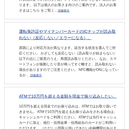
ります。 以下は個人のお客さま向けのご案内です。法人のお客
さまはこちら をご覧く...
詳細表示
運転免許証やマイナンバーカードのICチップが読み取
れない（反応しない／エラーになる）。
原因により対応方法が異なります。該当する状況を選んでご対
応ください。 かざしても反応しない（読み取りが始まらない）
以下の点にご留意のうえ、再度読み取りください。 なお、スマ
ートフォンが振動したり音が鳴ってすぐ離すと、読み取れない
場合がありますのでご注意ください。 NFC機能がONになってい
るか ...
詳細表示
ATMで10万円を超える金額を現金で振り込みしたい。
10万円を超える現金でのお振り込みは、ATMではお取り扱いで
きません。 ATMで10万円を超えるお振り込みをされる場合は、
キャッシュカードをご利用ください。 ATMでは当行キャッシュ
カードに加え、他行・信用金庫・信用組合のカードがご利用い
ただけます。 （ただし一部取り扱いできない金融機関がありま