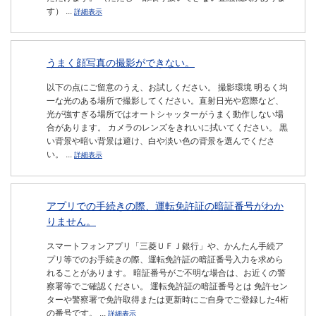
す） ...
詳細表示
うまく顔写真の撮影ができない。
以下の点にご留意のうえ、お試しください。 撮影環境 明るく均
一な光のある場所で撮影してください。直射日光や窓際など、
光が強すぎる場所ではオートシャッターがうまく動作しない場
合があります。 カメラのレンズをきれいに拭いてください。 黒
い背景や暗い背景は避け、白や淡い色の背景を選んでくださ
い。 ...
詳細表示
アプリでの手続きの際、運転免許証の暗証番号がわか
りません。
スマートフォンアプリ「三菱ＵＦＪ銀行」や、かんたん手続ア
プリ等でのお手続きの際、運転免許証の暗証番号入力を求めら
れることがあります。 暗証番号がご不明な場合は、お近くの警
察署等でご確認ください。 運転免許証の暗証番号とは 免許セン
ターや警察署で免許取得または更新時にご自身でご登録した4桁
の番号です。 ...
詳細表示