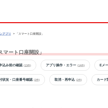
ンアプリ
>
「スマート口座開設」
スマート口座開設」
申込み前の確認
アプリ操作・エラー
Eメ
(13件)
(14件)
付状況・口座番号確認
取消・再申込
カード
(2件)
(2件)