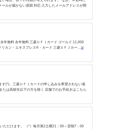
ない場合、以下の理由が考えられます。 なお、申込時に
メールが届かない原因 対応 入力したメールアドレスが間
年無料 永年無料 三菱ＵＦＪカード ゴールド 11,000
リカン・エキスプレス®・カード 三菱ＵＦＪカー...
詳
す(*)。三菱ＵＦＪカードの申し込みを希望されない場
満または高校生以下の方を除く 店舗でのお手続きはこちら
ただけます。 （*）毎月第2土曜21：00～翌朝7：00