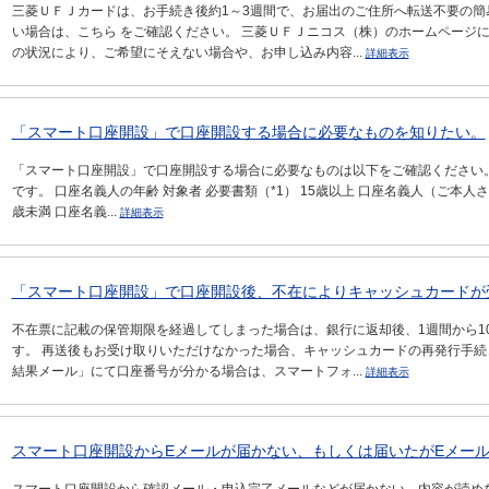
三菱ＵＦＪカードは、お手続き後約1～3週間で、お届出のご住所へ転送不要の簡
い場合は、こちら をご確認ください。 三菱ＵＦＪニコス（株）のホームページ
の状況により、ご希望にそえない場合や、お申し込み内容...
詳細表示
「スマート口座開設」で口座開設する場合に必要なものを知りたい。
「スマート口座開設」で口座開設する場合に必要なものは以下をご確認ください。
です。 口座名義人の年齢 対象者 必要書類（*1） 15歳以上 口座名義人（ご本人さ
歳未満 口座名義...
詳細表示
「スマート口座開設」で口座開設後、不在によりキャッシュカードが
不在票に記載の保管期限を経過してしまった場合は、銀行に返却後、1週間から1
す。 再送後もお受け取りいただけなかった場合、キャッシュカードの再発行手続
結果メール」にて口座番号が分かる場合は、スマートフォ...
詳細表示
スマート口座開設からEメールが届かない、もしくは届いたがEメー