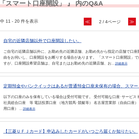
 「スマート口座開設」 』 内のQ&A
中 11 - 20 件を表示
≪
≫
2 / 4ページ
自宅の近隣店舗以外で口座開設したい。
ご自宅の近隣店舗以外に、お勤め先の近隣店舗、お勤め先から指定の店舗で口座
由をお伺いし、口座開設をお断りする場合があります。 「スマート口座開設」
すが、口座開設希望店舗は、自宅またはお勤め先の近隣店舗、お...
詳細表示
定期預金やバンクイックはあるが普通預金口座未保有の場合、スマー
以下の口座のみを保有している場合は受付可能です。 受付可能な口座･サービス 補
社員総合口座 等 電話投票口座 （地方競馬･競艇等） 名古屋営業部（自由口座）
用口座） ...
詳細表示
【三菱ＵＦＪカード】申込みしたカードがいつごろ届くか知りたい。