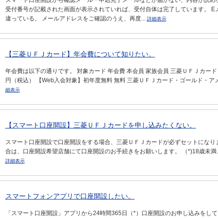
スマート口座開設から確認メール・申込完了メールなどが届かない、内容が読め
受付番号が記載された画面が表示されていれば、受付自体は完了しています。 E
違っている。 メールアドレスをご確認のうえ、再度...
詳細表示
【三菱ＵＦＪカード】年会費について知りたい。
年会費は以下の通りです。 対象カード 年会費 本会員 家族会員 三菱ＵＦＪカード 永
円（税込） 【Web入会対象】初年度無料 無料 三菱ＵＦＪカード・ゴールド・アメ
細表示
【スマート口座開設】三菱ＵＦＪカードを申し込みたくない。
スマート口座開設で口座開設をする場合、三菱ＵＦＪカードが必ずセットになりま
合は、口座開設希望店舗にて口座開設のお手続きをお願いします。 （*)18歳未
詳細表示
スマートフォンアプリで口座開設したい。
「スマート口座開設」アプリから24時間365日（*）口座開設のお申し込みをしてい