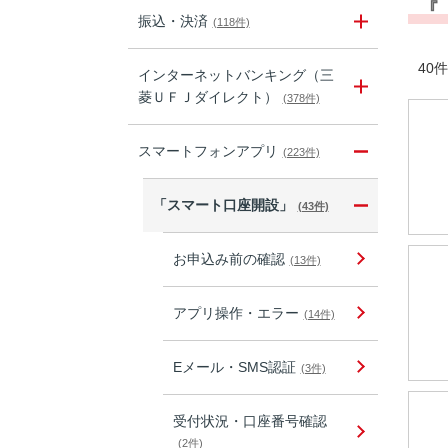
『
振込・決済
(118件)
40件
インターネットバンキング（三
菱ＵＦＪダイレクト）
(378件)
スマートフォンアプリ
(223件)
「スマート口座開設」
(43件)
お申込み前の確認
(13件)
アプリ操作・エラー
(14件)
Eメール・SMS認証
(3件)
受付状況・口座番号確認
(2件)