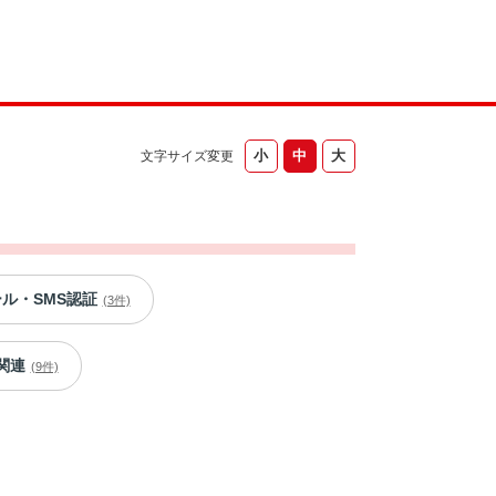
文字サイズ変更
ール・SMS認証
(3件)
関連
(9件)