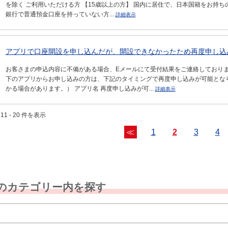
を除く ご利用いただける方 【15歳以上の方】 国内に居住で、日本国籍をお持
銀行で普通預金口座を持っていない方...
詳細表示
アプリで口座開設を申し込んだが、開設できなかったため再度申し込
お客さまの申込内容に不備がある場合、Eメールにて受付結果をご連絡しておりま
下のアプリからお申し込みの方は、下記のタイミングで再度申し込みが可能とな
かる場合があります。） アプリ名 再度申し込みが可...
詳細表示
11 - 20 件を表示
≪
1
2
3
4
のカテゴリー内を探す