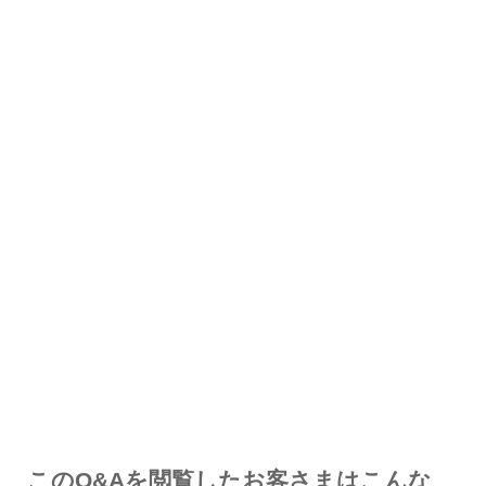
解決した
解決したが分かりにくい
解決しなかった
知りたい情報ではなかった
このQ&Aを閲覧したお客さまはこんな