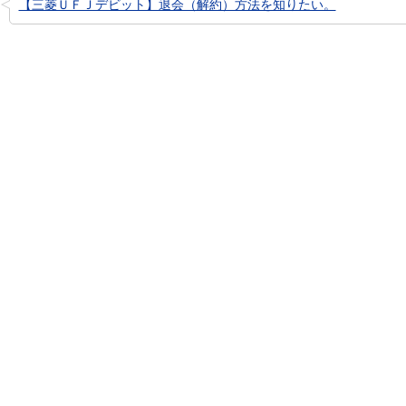
【三菱ＵＦＪデビット】退会（解約）方法を知りたい。