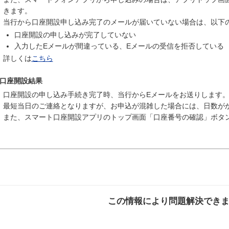
きます。
当行から口座開設申し込み完了のメールが届いていない場合は、以下
口座開設の申し込みが完了していない
入力したEメールが間違っている、Eメールの受信を拒否している
詳しくは
こちら
口座開設結果
口座開設の申し込み手続き完了時、当行からEメールをお送りします
最短当日のご連絡となりますが、お申込が混雑した場合には、日数が
また、スマート口座開設アプリのトップ画面「口座番号の確認」ボタン
この情報により問題解決でき
解決した
解決したが分かり
解決し