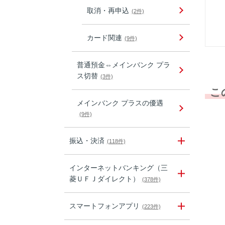
取消・再申込
(2件)
カード関連
(9件)
普通預金⇔メインバンク プラ
ス切替
(3件)
こ
メインバンク プラスの優遇
(9件)
振込・決済
(118件)
インターネットバンキング（三
菱ＵＦＪダイレクト）
(378件)
スマートフォンアプリ
(223件)