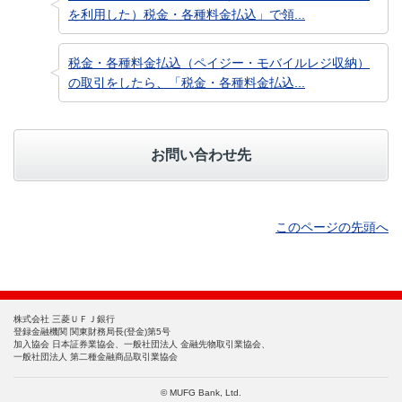
を利用した）税金・各種料金払込」で領...
税金・各種料金払込（ペイジー・モバイルレジ収納）
の取引をしたら、「税金・各種料金払込...
お問い合わせ先
このページの先頭へ
株式会社 三菱ＵＦＪ銀行
登録金融機関 関東財務局長(登金)第5号
加入協会 日本証券業協会、一般社団法人 金融先物取引業協会、
一般社団法人 第二種金融商品取引業協会
© MUFG Bank, Ltd.