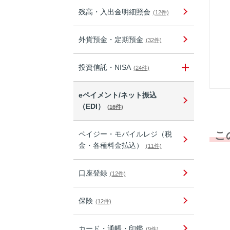
残高・入出金明細照会
(12件)
外貨預金・定期預金
(32件)
投資信託・NISA
(24件)
eペイメント/ネット振込
（EDI）
(16件)
こ
ペイジー・モバイルレジ（税
金・各種料金払込）
(11件)
口座登録
(12件)
保険
(12件)
カード・通帳・印鑑
(9件)