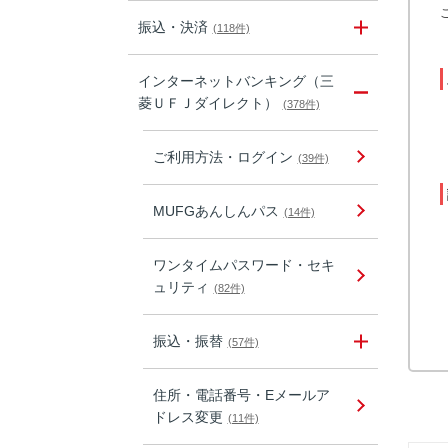
振込・決済
(118件)
インターネットバンキング（三
菱ＵＦＪダイレクト）
(378件)
ご利用方法・ログイン
(39件)
MUFGあんしんパス
(14件)
ワンタイムパスワード・セキ
ュリティ
(82件)
振込・振替
(57件)
住所・電話番号・Eメールア
ドレス変更
(11件)