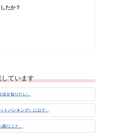
ましたか？
なかった
知りたい情報では
なかった
覧しています
方法を知りたい。
トバンキング）にログ...
お困りごと。