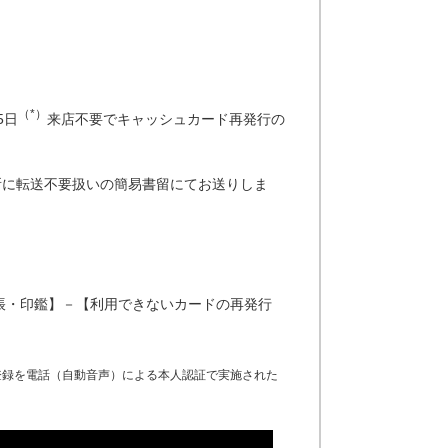
）
（*）
5日
来店不要でキャッシュカード再発行の
所に転送不要扱いの簡易書留にてお送りしま
帳・印鑑】－【利用できないカードの再発行
登録を電話（自動音声）による本人認証で実施された