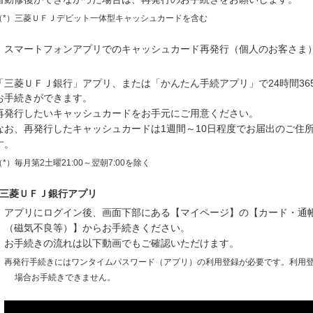
（*）三菱ＵＦＪデビット一体型キャッシュカードを含む
スマートフォンアプリでのキャッシュカード再発行（個人のお客さま
「三菱ＵＦＪ銀行」アプリ、または「かんたん手続アプリ」で24時間36
お手続きができます。
再発行したいキャッシュカードをお手元にご用意ください。
なお、再発行したキャッシュカードは1週間～10日程度でお届出のご住
す。
（*）毎月第2土曜21:00～翌朝7:00を除く
三菱ＵＦＪ銀行アプリ
アプリにログイン後、画面下部にある【マイページ】の【カード・通
（磁気不良等）】からお手続きください。
お手続きの流れは以下動画でもご確認いただけます。
再発行手続きにはワンタイムパスワード（アプリ）の利用登録が必要です。利用
場合お手続きできません。