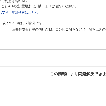
＜ご利用可能ATM＞
当行ATMの設置場所は、以下よりご確認ください。
ATM・店舗検索はこちら
以下のATMは、対象外です。
三井住友銀行等の他行ATM、コンビニATMなど当行ATM以外の
この情報により問題解決でき
解決した
解決したが分かり
解決し
にくい