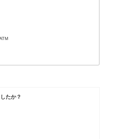
ATM
ましたか？
なかった
知りたい情報では
なかった