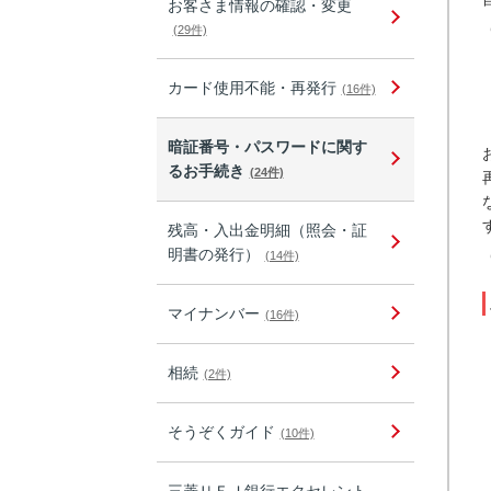
お客さま情報の確認・変更
(29件)
カード使用不能・再発行
(16件)
暗証番号・パスワードに関す
るお手続き
(24件)
残高・入出金明細（照会・証
明書の発行）
(14件)
マイナンバー
(16件)
相続
(2件)
そうぞくガイド
(10件)