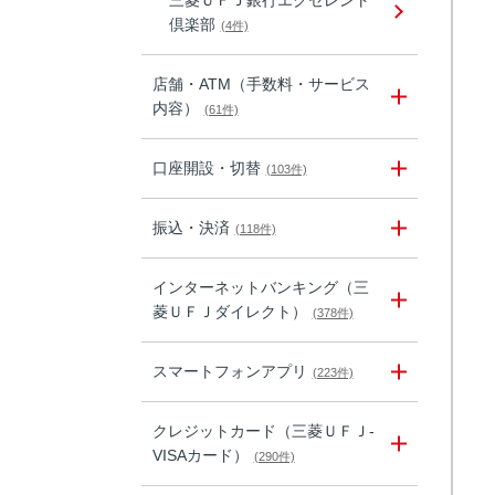
三菱ＵＦＪ銀行エクセレント
倶楽部
(4件)
店舗・ATM（手数料・サービス
内容）
(61件)
口座開設・切替
(103件)
振込・決済
(118件)
インターネットバンキング（三
菱ＵＦＪダイレクト）
(378件)
スマートフォンアプリ
(223件)
クレジットカード（三菱ＵＦＪ-
VISAカード）
(290件)