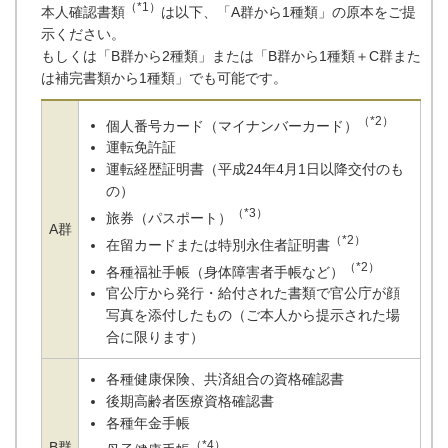
（*1）
本人確認書類
は以下、「A群から1種類」の原本をご提
示ください。
もしくは「B群から2種類」または「B群から1種類＋C群また
は補完書類から1種類」でも可能です。
（*2）
個人番号カード（マイナンバーカード）
運転免許証
運転経歴証明書（平成24年4月1日以降交付のも
の）
（*3）
旅券（パスポート）
A群
（*2）
在留カードまたは特別永住者証明書
（*2）
各種福祉手帳（身体障害者手帳など）
官公庁から発行・給付された書類で官公庁が顔
写真を添付したもの（ご本人から提示された場
合に限ります）
各種健康保険、共済組合の資格確認書
後期高齢者医療資格確認書
各種年金手帳
（*4）
B群