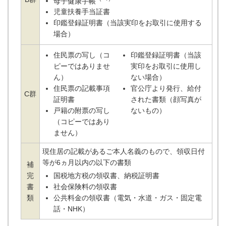
母子健康手帳
児童扶養手当証書
印鑑登録証明書（当該実印をお取引に使用する
場合）
住民票の写し（コ
印鑑登録証明書（当該
ピーではありませ
実印をお取引に使用し
ん）
ない場合）
住民票の記載事項
官公庁より発行、給付
C群
証明書
された書類（顔写真が
戸籍の附票の写し
ないもの）
（コピーではあり
ません）
現住居の記載があるご本人名義のもので、領収日付
等が6ヵ月以内の以下の書類
補
完
国税地方税の領収書、納税証明書
書
社会保険料の領収書
類
公共料金の領収書（電気・水道・ガス・固定電
話・NHK）