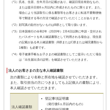
（*1）氏名、住居、生年月日の記載があり、確認日現在有効なもの、
または提示日前6ヵ月以内に作成されたものに限ります。また、
場合により当該取引に係る書類等をお客さまに転送不要郵便物
等で郵送する等の方法で確認させていただくことがあります。
（*2）顔写真の貼付がないものはB群として取り扱います。
（*3）日本国発行の令和2年（2020年）2月4日以降に申請・交付され
たパスポートを本人確認書類として利用される場合は、現住居
の記載がある本人確認書類（B群またはC群または補完書類から
1種類）も必要です。
（*4）母子健康手帳をお子さまの確認書類としてご提示いただく場合
は「出生届出済の証明」を確認させていただきます。
法人のお客さまの主な本人確認書類
次の書類により名称と所在地を確認させていただきます。
また、取引担当の方につきましても上記個人の書類により、
本人確認させていただきます。
登記事項証明書
（発行後6ヵ月以内のもの）
法人確認書類
印鑑登録証明書