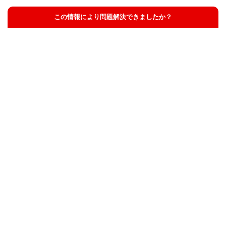
この情報により問題解決できましたか？
解決した
解決したが分かりにくい
解決しなかった
知りたい情報ではなかった