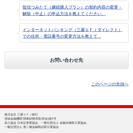
投信つみたて（継続購入プラン）の契約内容の変更・
解除（中止）の申込方法を教えてください。
インターネットバンキング（三菱ＵＦＪダイレクト）
での住所・電話番号の変更方法を教えて...
お問い合わせ先
このページの先頭へ
株式会社 三菱ＵＦＪ銀行
登録金融機関 関東財務局長(登金)第5号
加入協会 日本証券業協会、一般社団法人 金融先物取引業協会、
一般社団法人 第二種金融商品取引業協会