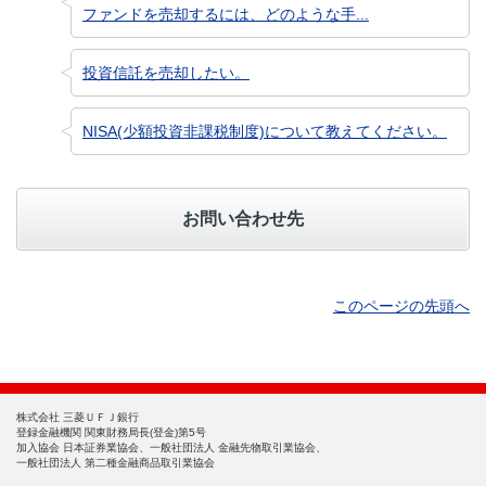
ファンドを売却するには、どのような手...
投資信託を売却したい。
NISA(少額投資非課税制度)について教えてください。
お問い合わせ先
このページの先頭へ
株式会社 三菱ＵＦＪ銀行
登録金融機関 関東財務局長(登金)第5号
加入協会 日本証券業協会、一般社団法人 金融先物取引業協会、
一般社団法人 第二種金融商品取引業協会