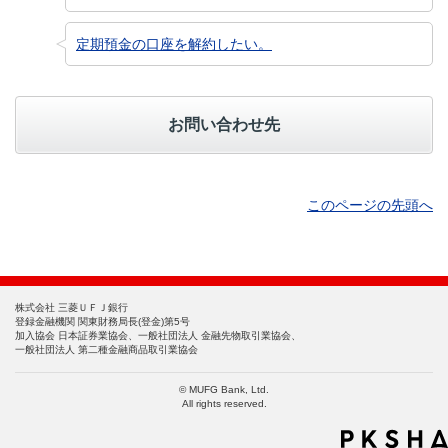
定期預金の口座を解約したい。
お問い合わせ先
このページの先頭へ
株式会社 三菱ＵＦＪ銀行
登録金融機関 関東財務局長(登金)第5号
加入協会 日本証券業協会、一般社団法人 金融先物取引業協会、
一般社団法人 第二種金融商品取引業協会
© MUFG Bank, Ltd.
All rights reserved.