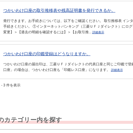
つかいわけ口座の取引推移表や残高証明書を発行できるか。
発行できます。お手続きについては、以下をご確認ください。 取引推移表 イン
手続きください。 ①インターネットバンキング（三菱ＵＦＪダイレクト）にログ
変更】＞【過去の明細を確認するには】＞【お取引推...
詳細表示
つかいわけ口座の印鑑登録はどうなりますか。
つかいわけ口座の届出印は、三菱ＵＦＪダイレクトの代表口座と同じご印鑑で登
口座」の場合は、つかいわけ口座も「印鑑レス口座」になります。
詳細表示
 - 3 件を表示
のカテゴリー内を探す