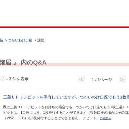
品
>
つかいわけ口座
>
諸届
 諸届 』 内のQ&A
 1 - 3 件を表示
≪
≫
1 / 1ページ
三菱ＵＦＪデビットを保有していますが、つかいわけ口座でもう1枚
既に三菱ＵＦＪデビットをお持ちの場合でも、つかいわけ口座でもう1枚三菱ＵＦ
ビットは、1口座につき、1枚発行することができます（複数口座の場合はその口
（VISA・JCB）を2枚発行することはできません。 デビット...
詳細表示