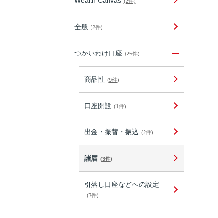
Wealth Canvas
(2件)
全般
(2件)
つかいわけ口座
(25件)
商品性
(9件)
口座開設
(1件)
出金・振替・振込
(2件)
諸届
(3件)
引落し口座などへの設定
(7件)