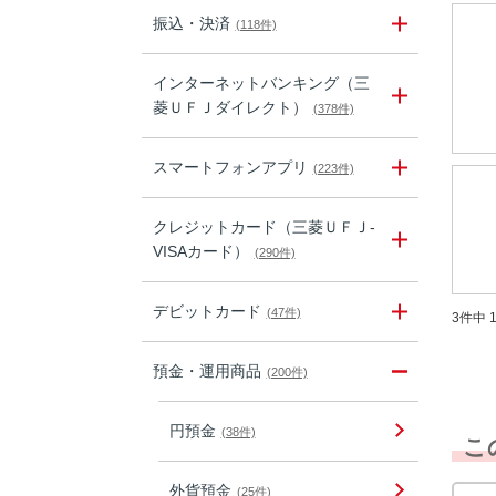
振込・決済
(118件)
インターネットバンキング（三
菱ＵＦＪダイレクト）
(378件)
スマートフォンアプリ
(223件)
クレジットカード（三菱ＵＦＪ-
VISAカード）
(290件)
デビットカード
(47件)
3件中 1
預金・運用商品
(200件)
円預金
(38件)
こ
外貨預金
(25件)