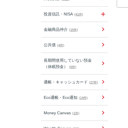
投資信託・NISA
(41件)
金融商品仲介
(15件)
公共債
(4件)
長期間使用していない預金
（休眠預金）
(6件)
通帳・キャッシュカード
(27件)
Eco通帳・Eco通知
(14件)
Money Canvas
(1件)