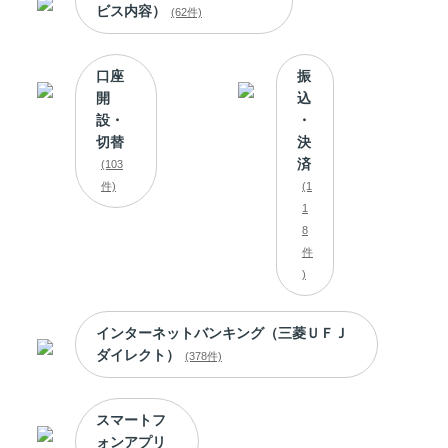
ビス内容）
(62件)
口座
振
開
込
設・
・
切替
決
済
(103
件)
(1
1
8
件
)
インターネットバンキング（三菱ＵＦＪ
ダイレクト）
(378件)
スマートフ
ォンアプリ