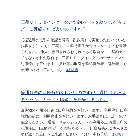
三菱ＵＦＪダイレクトのご契約カードを紛失した時は
どこに連絡すればよいのですか？
【振込等の取引を確認番号表（乱数表）で実施いただいている
お客さま】 すぐに三菱ＵＦＪ銀行喪失受付センターまでお電話
ください。 他人に悪用されるおそれのある場合や、ご契約カー
ドをなくされた場合は、三菱ＵＦＪダイレクトの全サービスの
利用停止を行います。 振込等の取引を確認番号表（乱数表）で
実施いただいていないお...
詳細表示
普通預金の口座解約をしたいのですが、通帳（または
キャッシュカード・印鑑）を紛失しました。
紛失物の利用停止後に口座解約をお願いします。 利用停止 口座
解約の前に、利用停止をお願いします。お手続きは、以下をご
確認ください。 通帳・キャッシュカードの利用停止 お届出印の
利用停止 口座解約 以下をお持ちのうえ、口座名義人ご本人さま
がお近くの窓口へご来店ください。 なお、本お手続...
詳細表示