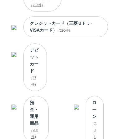
(223件)
クレジットカード（三菱ＵＦＪ-
VISAカード）
(290件)
デビ
ット
カー
ド
(47
件)
預
ロ
金・
ー
運用
ン
商品
(1
(200
0
件)
1