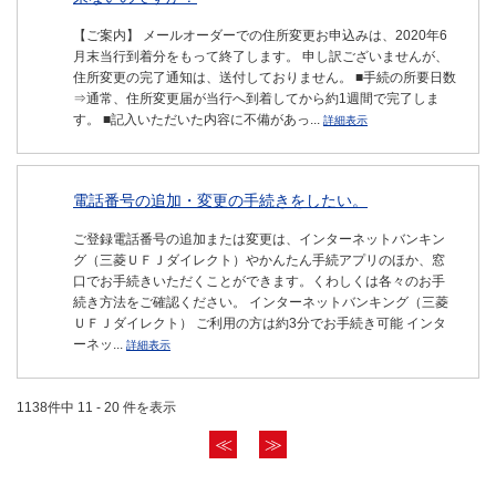
【ご案内】 メールオーダーでの住所変更お申込みは、2020年6
月末当行到着分をもって終了します。 申し訳ございませんが、
住所変更の完了通知は、送付しておりません。 ■手続の所要日数
⇒通常、住所変更届が当行へ到着してから約1週間で完了しま
す。 ■記入いただいた内容に不備があっ...
詳細表示
電話番号の追加・変更の手続きをしたい。
ご登録電話番号の追加または変更は、インターネットバンキン
グ（三菱ＵＦＪダイレクト）やかんたん手続アプリのほか、窓
口でお手続きいただくことができます。くわしくは各々のお手
続き方法をご確認ください。 インターネットバンキング（三菱
ＵＦＪダイレクト） ご利用の方は約3分でお手続き可能 インタ
ーネッ...
詳細表示
1138件中 11 - 20 件を表示
≪
≫