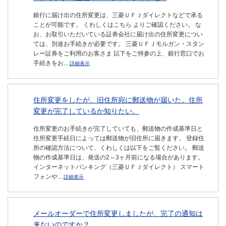
銀行に届け出の住所変更は、三菱ＵＦＪダイレクトなどで承る
ことが可能です。 くわしくはこちら よりご確認ください。 な
お、お取引いただいている証券会社に届け出の住所変更につい
ては、別途お手続きが必要です。 三菱ＵＦＪモルガン・スタン
レー証券をご利用のお客さま 以下をご持参の上、銀行窓口でお
手続きをお...
詳細表示
住所変更をしたが、旧住所宛に郵送物が届いた。住所
変更が完了しているか知りたい。
住所変更のお手続きが完了していても、郵送物の作成基準日と
住所変更手続日によっては郵送物が旧住所に届きます。 登録住
所の確認方法について、くわしくは以下をご覧ください。 郵送
物の作成基準日は、発送の2～3ヶ月前になる場合があります。
インターネットバンキング（三菱ＵＦＪダイレクト） スマート
フォンや...
詳細表示
メールオーダーで住所変更しましたが、完了の通知は
来ないのですか？