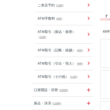
ご来店予約
(13件)
『
ATM手数料
(6件)
48件
ATM取引（振込・振替）
(12件)
ATM取引（記帳・繰越）
(6件)
ATM取引（引出・預入）
(9件)
ATM取引（その他）
(11件)
口座開設・切替
(103件)
振込・決済
(118件)