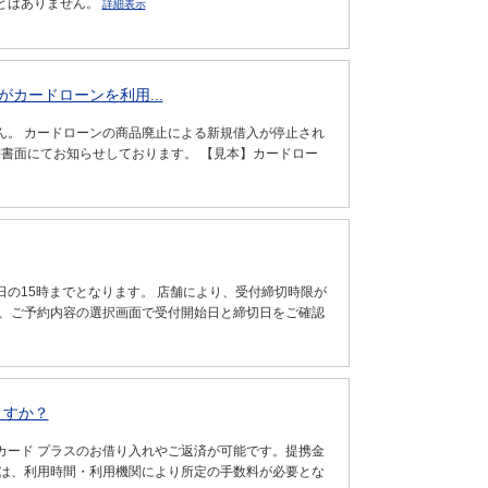
とはありません。
詳細表示
カードローンを利用...
ん。 カードローンの商品廃止による新規借入が停止され
則書面にてお知らせしております。 【見本】カードロー
日の15時までとなります。 店舗により、受付締切時限が
と、ご予約内容の選択画面で受付開始日と締切日をご確認
ますか？
イカード プラスのお借り入れやご返済が可能です。提携金
用には、利用時間・利用機関により所定の手数料が必要とな