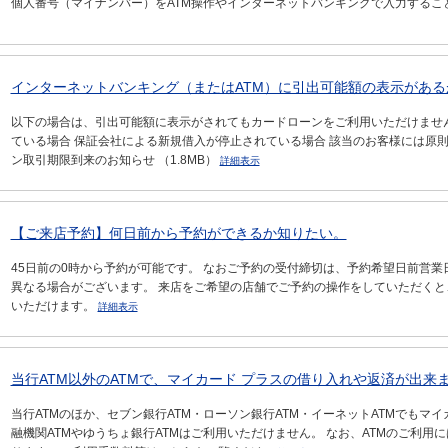
個人番号（マイナンバー）をATM操作やインターネットバンキングで入力するこ
インターネットバンキング（またはATM）に引出可能額の表示があるが
以下の場合は、引出可能額に表示がされてもカードローンをご利用いただけませ
ている場合 保証会社による新規借入が停止されている場合 該当のお客様には原
ン取引期限到来のお知らせ （1.8MB）
詳細表示
【ご来店予約】何日前から予約ができるか知りたい。
45日前の0時から予約が可能です。 なおご予約の受付締切は、予約希望日前営業
異なる場合がございます。 来店をご希望の店舗でご予約の操作をしていただく
いただけます。
詳細表示
当行ATM以外のATMで、マイカード プラスの借り入れや返済が出来
当行ATMのほか、セブン銀行ATM・ローソン銀行ATM・イーネットATMでもマ
融機関ATMやゆうちょ銀行ATMはご利用いただけません。 なお、ATMのご利