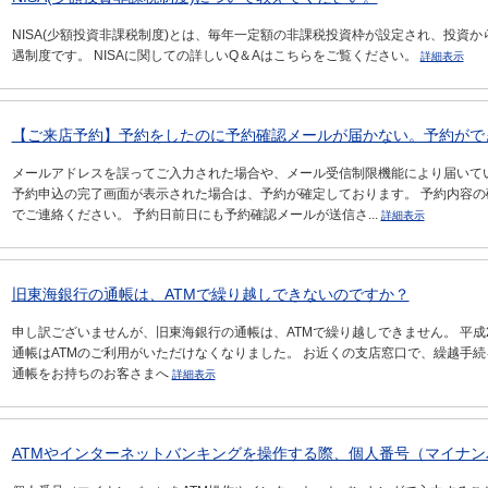
NISA(少額投資非課税制度)とは、毎年一定額の非課税投資枠が設定され、投資
遇制度です。 NISAに関しての詳しいQ＆Aはこちらをご覧ください。
詳細表示
【ご来店予約】予約をしたのに予約確認メールが届かない。予約がで
メールアドレスを誤ってご入力された場合や、メール受信制限機能により届いて
予約申込の完了画面が表示された場合は、予約が確定しております。 予約内容
でご連絡ください。 予約日前日にも予約確認メールが送信さ...
詳細表示
旧東海銀行の通帳は、ATMで繰り越しできないのですか？
申し訳ございませんが、旧東海銀行の通帳は、ATMで繰り越しできません。 平成
通帳はATMのご利用がいただけなくなりました。 お近くの支店窓口で、繰越手続
通帳をお持ちのお客さまへ
詳細表示
ATMやインターネットバンキングを操作する際、個人番号（マイナ