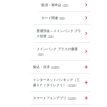
取消・再申込
(2件)
カード関連
(9件)
普通預金⇔メインバンク プラ
ス切替
(3件)
メインバンク プラスの優遇
(9件)
振込・決済
(118件)
インターネットバンキング（三
菱ＵＦＪダイレクト）
(378件)
スマートフォンアプリ
(223件)