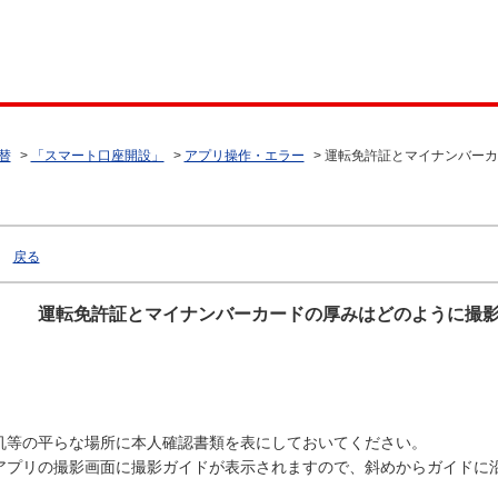
替
>
「スマート口座開設」
>
アプリ操作・エラー
>
運転免許証とマイナンバーカ
戻る
運転免許証とマイナンバーカードの厚みはどのように撮
机等の平らな場所に本人確認書類を表にしておいてください。
アプリの撮影画面に撮影ガイドが表示されますので、斜めからガイドに