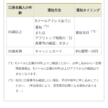
口座名義人の年
通知方法
通知タイミング
齢
Eメールアドレスあてに
（*1）
通知
（*2）
15歳以上
または
最短当日
アプリトップ画面の「口
座番号の確認」ボタン
15歳未満
キャッシュカード
約1週間～10日
（*1）Eメールに記載のURLよりご確認ください。お申し込みから一定期
間経過後は、Eメールに記載のURLおよびアプリからの確認はで
きなくなります。
（*2）当日に口座番号を確認したい場合、平日午前中に申し込みしてく
ださい。（申込状況により、翌営業日以降になる場合がありま
す。）