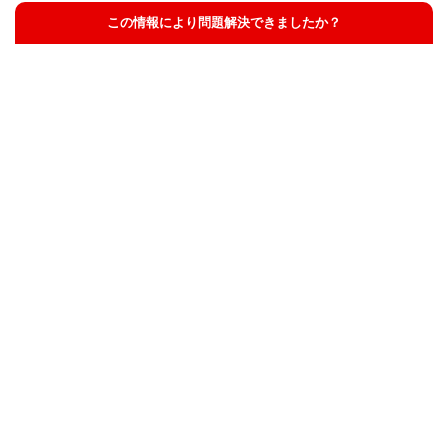
この情報により問題解決できましたか？
解決した
解決したが分かりにくい
解決しなかった
知りたい情報ではなかった