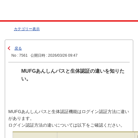
カテゴリー表示
戻る
No : 7561
公開日時 : 2026/03/26 09:47
MUFGあんしんパスと生体認証の違いを知りた
い。
MUFGあんしんパスと生体認証機能はログイン認証方法に違い
があります。
ログイン認証方法の違いについては以下をご確認ください。