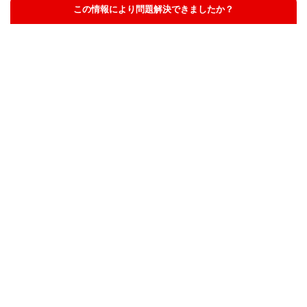
この情報により問題解決できましたか？
解決した
解決したが分かりにくい
解決しなかった
知りたい情報ではなかった