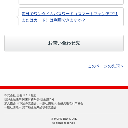
海外でワンタイムパスワード（スマートフォンアプリ
またはカード）は利用できますか？
お問い合わせ先
このページの先頭へ
株式会社 三菱ＵＦＪ銀行
登録金融機関 関東財務局長(登金)第5号
加入協会 日本証券業協会、一般社団法人 金融先物取引業協会、
一般社団法人 第二種金融商品取引業協会
© MUFG Bank, Ltd.
All rights reserved.