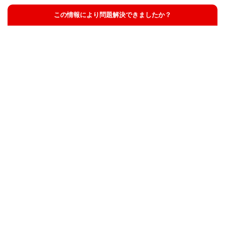
この情報により問題解決できましたか？
解決した
解決したが分かりにくい
解決しなかった
知りたい情報ではなかった