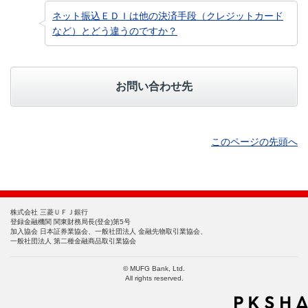
ネット振込ＥＤＩは他の決済手段（クレジットカード
など）とどう違うのですか？
お問い合わせ先
このページの先頭へ
株式会社 三菱ＵＦＪ銀行
登録金融機関 関東財務局長(登金)第5号
加入協会 日本証券業協会、一般社団法人 金融先物取引業協会、
一般社団法人 第二種金融商品取引業協会
© MUFG Bank, Ltd.
All rights reserved.