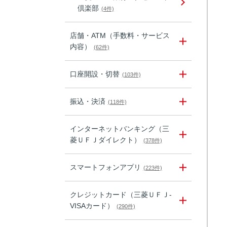
倶楽部
(4件)
店舗・ATM（手数料・サービス
内容）
(62件)
口座開設・切替
(103件)
振込・決済
(118件)
インターネットバンキング（三
菱ＵＦＪダイレクト）
(378件)
スマートフォンアプリ
(223件)
クレジットカード（三菱ＵＦＪ-
VISAカード）
(290件)