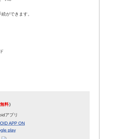
手続ができます。
ド
無料
）
roidアプリ