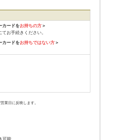
ーカードを
お持ちの方
＞
にてお手続きください。
ーカードを
お持ちではない方
＞
翌営業日に反映します。
き可能