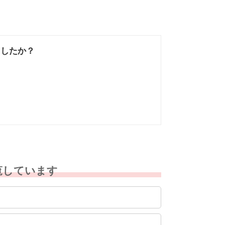
ましたか？
なかった
知りたい情報では
なかった
覧しています