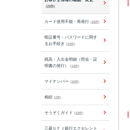
(29件)
カード使用不能・再発行
(16件)
暗証番号・パスワードに関す
るお手続き
(24件)
残高・入出金明細（照会・証
明書の発行）
(14件)
マイナンバー
(16件)
相続
(2件)
そうぞくガイド
(10件)
三菱ＵＦＪ銀行エクセレント