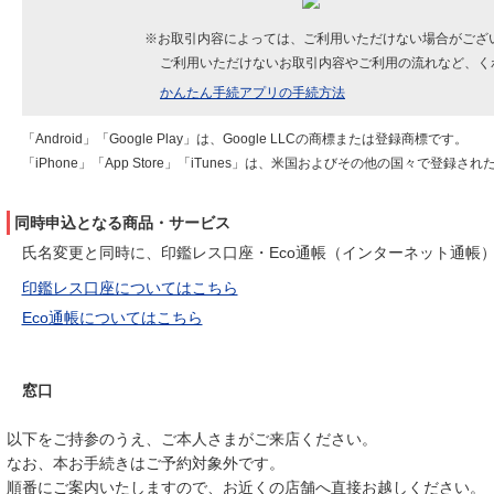
※お取引内容によっては、ご利用いただけない場合がござ
ご利用いただけないお取引内容やご利用の流れなど、く
かんたん手続アプリの手続方法
「Android」「Google Play」は、Google LLCの商標または登録商標です。
「iPhone」「App Store」「iTunes」は、米国およびその他の国々で登録された
同時申込となる商品・サービス
氏名変更と同時に、印鑑レス口座・Eco通帳（インターネット通帳
印鑑レス口座についてはこちら
Eco通帳についてはこちら
窓口
以下をご持参のうえ、ご本人さまがご来店ください。
なお、本お手続きはご予約対象外です。
順番にご案内いたしますので、お近くの店舗へ直接お越しください。