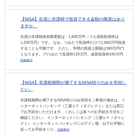
【NISA】生涯に非課税で投資できる金額の限度はあり
ますか。
生涯の非課税保有限度額は、1,800万円（うち成長投資枠は
1,200万円）です。 なお、つみたて投資枠だけで1,800万円投資
することも可能です。 ただし、年間の投資上限額は360万円(*)
となります。 (*)つみたて投資枠120万円、成長投資枠240万円
詳細表示
【NISA】非課税期間が満了するNISA預りのみを売却し
たい。
非課税期間が満了するNISA預りのみ売却をご希望の場合は、イ
ンターネットバンキング（三菱ＵＦＪダイレクト）または窓口
でお手続きいただけます。くわしくは各々のお手続き方法をご
確認ください。 インターネットバンキング（三菱ＵＦＪダイレ
クト） インターネットバンキングにログイン後、以下の手順に
従ってお手続きくだ...
詳細表示