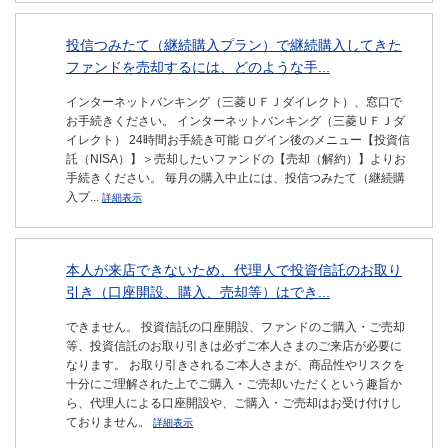
投信つみたて（継続購入プラン）で継続購入してきた
ファンドを売却するには、どのような手...
インターネットバンキング（三菱ＵＦＪダイレクト）、窓口で
お手続きください。 インターネットバンキング（三菱ＵＦＪダ
イレクト） 24時間お手続き可能 ログイン後のメニュー【投資信
託（NISA）】＞売却したいファンドの【売却（解約）】よりお
手続きください。 毎月の購入中止には、投信つみたて（継続購
入プ...
詳細表示
本人が来店できないため、代理人で投資信託のお取り
引き（口座開設、購入、売却等）はでき...
できません。 投資信託の口座開設、ファンドのご購入・ご売却
等、投資信託のお取り引きは必ずご本人さまのご来店が必要に
なります。 お取り引きされるご本人さまが、商品性やリスクを
十分にご理解された上でご購入・ご売却いただくという趣旨か
ら、代理人による口座開設や、ご購入・ご売却はお受け付けし
ておりません。
詳細表示