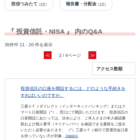
投信つみたて
報告書・分配金
(9件)
(2件)
『 投資信託・NISA 』 内のQ&A
35件中 11 - 20 件を表示
≪
≫
2 / 4ページ
投資信託の口座を開設するには、どのような手続きを
すればいいのですか。
三菱ＵＦＪダイレクト（インターネットバンキング）またはス
マート口座開設（*）、窓口にて開設いただけます。 投資信託の
口座開設にあたっては、法令により、ご本人さまの本人確認書
類および個人番号（マイナンバー）を確認できる書類をご提出
いただく必要があります。 （*）三菱ＵＦＪ銀行で普通預金口座
を持っていない方が対象...
詳細表示