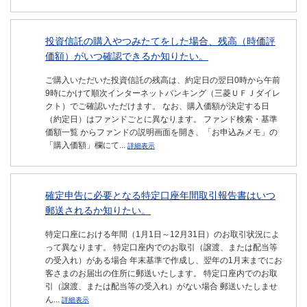
投資信託の購入やつみたてをした場合、残高（時価評
価額）がいつ確認できるか知りたい。
ご購入いただいた投資信託の残高は、約定日の翌日0時から午前
9時にかけて順次インターネットバンキング（三菱ＵＦＪダイレ
クト）でご確認いただけます。 なお、購入価額が決定する日
（約定日）はファンドごとに異なります。 ファンド検索・基準
価額一覧 からファンドの説明画面を開き、「お申込みメモ」の
「購入価額」欄にて...
詳細表示
確定申告に必要となる特定口座年間取引報告書はいつ
郵送されるか知りたい。
特定口座における年間（1月1日～12月31日）のお取引状況によ
って異なります。 特定口座内でのお取引（譲渡、または配当等
の受入れ）がある場合 年末基準で作成し、翌年の1月末までにお
客さまのお届出の住所に郵送いたします。 特定口座内でのお取
引（譲渡、または配当等の受入れ）がない場合 郵送いたしませ
ん...
詳細表示