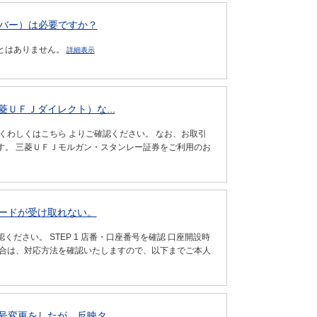
ンバー）は必要ですか？
とはありません。
詳細表示
ＵＦＪダイレクト）な...
くわしくはこちら よりご確認ください。 なお、お取引
す。 三菱ＵＦＪモルガン・スタンレー証券をご利用のお
ードが受け取れない。
さい。 STEP 1 店番・口座番号を確認 口座開設時
場合は、対応方法を確認いたしますので、以下までご本人
変更をしたが、反映タ...