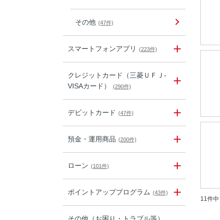
その他
(47件)
スマートフォンアプリ
(223件)
クレジットカード（三菱ＵＦＪ-
VISAカード）
(290件)
デビットカード
(47件)
預金・運用商品
(200件)
ローン
(101件)
ポイントアッププログラム
(43件)
11件中 
その他（お困り・トラブル等）