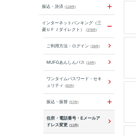
振込・決済
(118件)
インターネットバンキング（三
菱ＵＦＪダイレクト）
(378件)
ご利用方法・ログイン
(39件)
MUFGあんしんパス
(14件)
ワンタイムパスワード・セキ
ュリティ
(82件)
振込・振替
(57件)
住所・電話番号・Eメールア
ドレス変更
(11件)