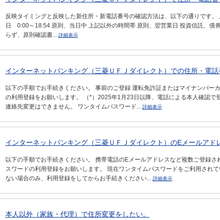
反映タイミングと反映した新住所・新電話番号の確認方法は、以下の通りです。 反
日 0:00～18:54 原則、当日中 上記以外の時間帯 原則、翌営業日 投資信
らず、原則確認書...
詳細表示
インターネットバンキング（三菱ＵＦＪダイレクト）での住所・電話番
以下の手順でお手続きください。 事前のご登録 運転免許証またはマイナンバー
の利用登録をお願いします。 （*）2025年1月23日以降、電話による本人確認
連絡先変更はできません。 ワンタイムパスワード...
詳細表示
インターネットバンキング（三菱ＵＦＪダイレクト）のEメールアド
以下の手順でお手続きください。 携帯電話のEメールアドレスなど複数ご登録さ
スワードの利用登録をお願いします。 現在ワンタイムパスワードをご利用されて
ない場合のみ、利用登録をしてからお手続きください...
詳細表示
本人以外（家族・代理）で住所変更をしたい。