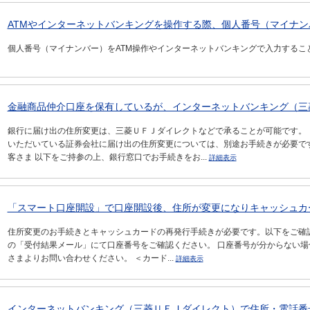
ATMやインターネットバンキングを操作する際、個人番号（マイナ
個人番号（マイナンバー）をATM操作やインターネットバンキングで入力するこ
金融商品仲介口座を保有しているが、インターネットバンキング（三菱
銀行に届け出の住所変更は、三菱ＵＦＪダイレクトなどで承ることが可能です。 
いただいている証券会社に届け出の住所変更については、別途お手続きが必要で
客さま 以下をご持参の上、銀行窓口でお手続きをお...
詳細表示
「スマート口座開設」で口座開設後、住所が変更になりキャッシュカ
住所変更のお手続きとキャッシュカードの再発行手続きが必要です。以下をご確認くだ
の「受付結果メール」にて口座番号をご確認ください。 口座番号が分からない
さまよりお問い合わせください。 ＜カード...
詳細表示
インターネットバンキング（三菱ＵＦＪダイレクト）で住所・電話番号