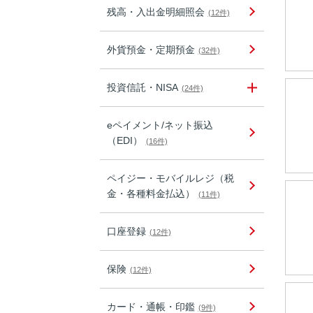
残高・入出金明細照会
(12件)
外貨預金・定期預金
(32件)
投資信託・NISA
(24件)
eペイメント/ネット振込
（EDI）
(16件)
ペイジー・モバイルレジ（税
金・各種料金払込）
(11件)
口座登録
(12件)
保険
(12件)
カード・通帳・印鑑
(9件)