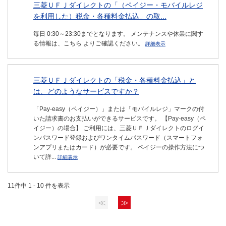
三菱ＵＦＪダイレクトの「（ペイジー・モバイルレジ
を利用した）税金・各種料金払込」の取...
毎日 0:30～23:30までとなります。 メンテナンスや休業に関す
る情報は、こちら よりご確認ください。
詳細表示
三菱ＵＦＪダイレクトの「税金・各種料金払込」と
は、どのようなサービスですか？
「Pay-easy（ペイジー）」または「モバイルレジ」マークの付
いた請求書のお支払いができるサービスです。 【Pay-easy（ペ
イジー）の場合】 ご利用には、三菱ＵＦＪダイレクトのログイ
ンパスワード登録およびワンタイムパスワード（スマートフォ
ンアプリまたはカード）が必要です。 ペイジーの操作方法につ
いて詳...
詳細表示
11件中 1 - 10 件を表示
≪
≫