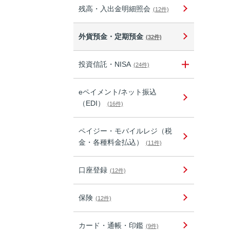
残高・入出金明細照会
(12件)
外貨預金・定期預金
(32件)
投資信託・NISA
(24件)
eペイメント/ネット振込
（EDI）
(16件)
ペイジー・モバイルレジ（税
金・各種料金払込）
(11件)
口座登録
(12件)
保険
(12件)
カード・通帳・印鑑
(9件)