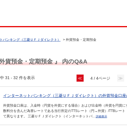
トバンキング（三菱ＵＦＪダイレクト）
>
外貨預金・定期預金
 外貨預金・定期預金 』 内のQ&A
中 31 - 32 件を表示
≪
≫
4 / 4ページ
インターネットバンキング（三菱ＵＦＪダイレクト）の外貨預金口座の
外貨預金口座は、入金時（円貨を外貨にする場合）および出金時（外貨を円貨に
数料分を含んだ為替レートである当行所定のTTSレート（円→外貨）/TTBレー
て異なります。 三菱ＵＦＪダイレクト（インターネットバ...
詳細表示