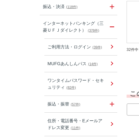
振込・決済
(118件)
インターネットバンキング（三
菱ＵＦＪダイレクト）
(378件)
ご利用方法・ログイン
(39件)
32件中 
MUFGあんしんパス
(14件)
ワンタイムパスワード・セキ
ュリティ
(82件)
こ
振込・振替
(57件)
住所・電話番号・Eメールア
ドレス変更
(11件)