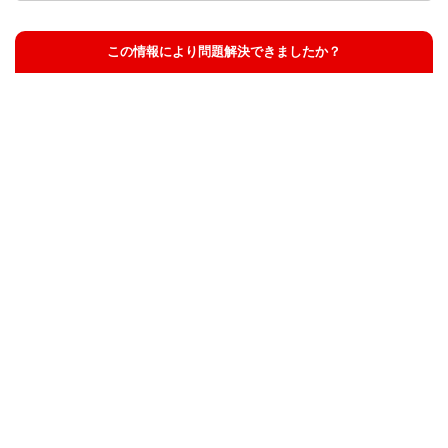
この情報により問題解決できましたか？
解決した
解決したが分かりにくい
解決しなかった
知りたい情報ではなかった