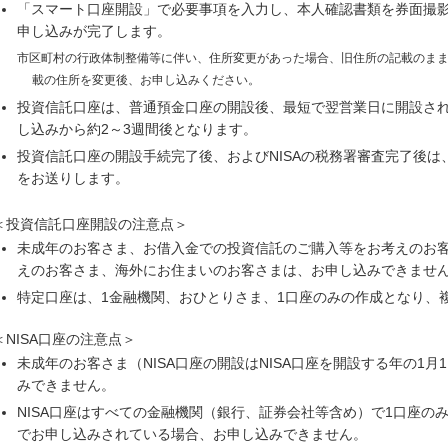
「スマート口座開設」で必要事項を入力し、本人確認書類を券面撮影
申し込みが完了します。
市区町村の行政体制整備等に伴い、住所変更があった場合、旧住所の記載のま
載の住所を変更後、お申し込みください。
投資信託口座は、普通預金口座の開設後、最短で翌営業日に開設され
し込みから約2～3週間後となります。
投資信託口座の開設手続完了後、およびNISAの税務署審査完了後は
をお送りします。
＜投資信託口座開設の注意点＞
未成年のお客さま、お借入金での投資信託のご購入等をお考えのお
えのお客さま、海外にお住まいのお客さまは、お申し込みできませ
特定口座は、1金融機関、おひとりさま、1口座のみの作成となり、
＜NISA口座の注意点＞
未成年のお客さま（NISA口座の開設はNISA口座を開設する年の1
みできません。
NISA口座はすべての金融機関（銀行、証券会社等含め）で1口座の
でお申し込みされている場合、お申し込みできません。