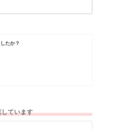
ましたか？
なかった
知りたい情報では
なかった
覧しています