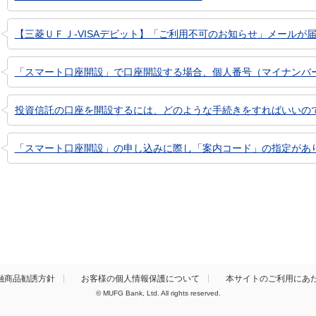
【三菱ＵＦＪ-VISAデビット】「ご利用不可のお知らせ」メールが届
「スマート口座開設」で口座開設する場合、個人番号（マイナンバ
投資信託の口座を開設するには、どのような手続きをすればいいの
「スマート口座開設」の申し込みに際し「案内コード」の指定があ
融商品勧誘方針
お客様の個人情報保護について
本サイトのご利用にあ
© MUFG Bank, Ltd. All rights reserved.