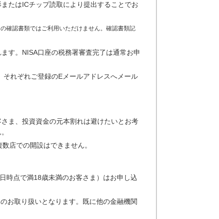
またはICチップ読取により提出することでお
まの確認書類ではご利用いただけません。確認書類記
ます。NISA口座の税務署審査完了は通常お申
、それぞれご登録のEメールアドレスへメール
客さま、投資資金の元本割れは避けたいとお考
ん。
複数店での開設はできません。
月1日時点で満18歳未満のお客さま）はお申し込
みのお取り扱いとなります。既に他の金融機関